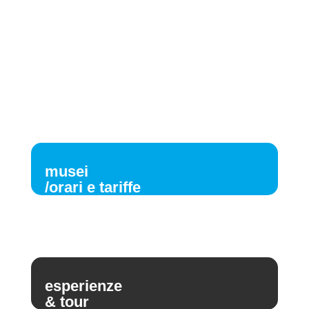
musei
/orari e tariffe
esperienze
& tour