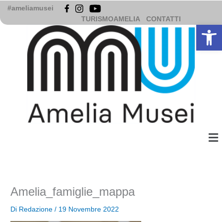
Vai
#ameliamusei
al
TURISMOAMELIA
CONTATTI
Apri la b
contenuto
Me
Amelia_famiglie_mappa
Di
Redazione
/
19 Novembre 2022