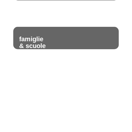
famiglie
& scuole