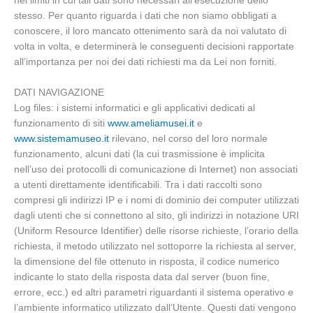
nei limiti in cui tali dati sono necessari all’esecuzione dello
stesso. Per quanto riguarda i dati che non siamo obbligati a
conoscere, il loro mancato ottenimento sarà da noi valutato di
volta in volta, e determinerà le conseguenti decisioni rapportate
all’importanza per noi dei dati richiesti ma da Lei non forniti.
DATI NAVIGAZIONE
Log files: i sistemi informatici e gli applicativi dedicati al
funzionamento di siti
www.ameliamusei.it
e
www.sistemamuseo.it
rilevano, nel corso del loro normale
funzionamento, alcuni dati (la cui trasmissione è implicita
nell’uso dei protocolli di comunicazione di Internet) non associati
a utenti direttamente identificabili. Tra i dati raccolti sono
compresi gli indirizzi IP e i nomi di dominio dei computer utilizzati
dagli utenti che si connettono al sito, gli indirizzi in notazione URI
(Uniform Resource Identifier) delle risorse richieste, l’orario della
richiesta, il metodo utilizzato nel sottoporre la richiesta al server,
la dimensione del file ottenuto in risposta, il codice numerico
indicante lo stato della risposta data dal server (buon fine,
errore, ecc.) ed altri parametri riguardanti il sistema operativo e
l’ambiente informatico utilizzato dall’Utente. Questi dati vengono