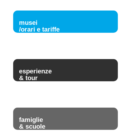
musei
/orari e tariffe
esperienze
& tour
famiglie
& scuole