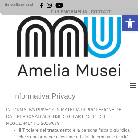
Vai
#ameliamusei
al
TURISMOAMELIA
CONTATTI
Apri la b
contenuto
Me
Informativa Privacy
INFORMATIVA PRIVACY IN MATERIA DI PROTEZIONE DEI
DATI PERSONALI AI SENSI DEGLI ART. 13-14 DEL
REGOLAMENTO 2016/679
Il Titolare del trattamento
è la persona fisica o giuridica
che singolarmente o insieme ad altri determina le finalità