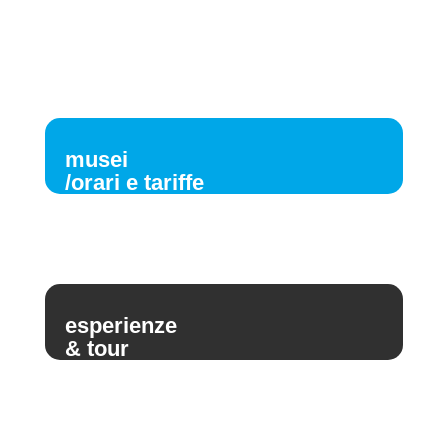
musei
/orari e tariffe
esperienze
& tour