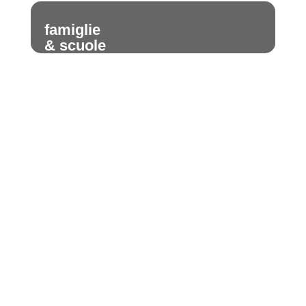
famiglie
& scuole