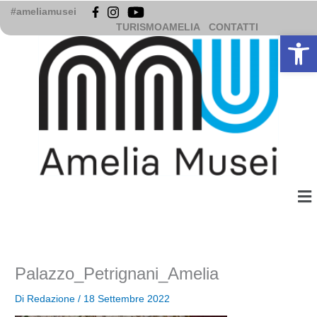
Vai
#ameliamusei
al
TURISMOAMELIA
CONTATTI
Apri la b
contenuto
Me
Palazzo_Petrignani_Amelia
Di
Redazione
/
18 Settembre 2022