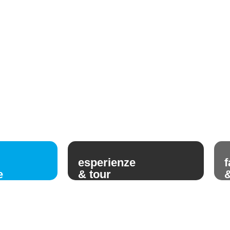
esperienze
f
e
& tour