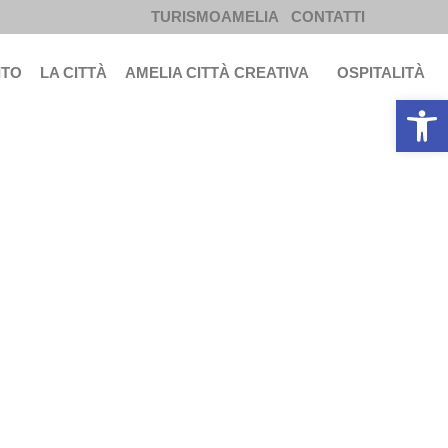
TURISMOAMELIA
CONTATTI
ITO
LA CITTÀ
AMELIA CITTÀ CREATIVA
OSPITALITÀ
Apri la b