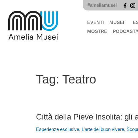
Vai
#ameliamusei
al
contenuto
EVENTI
MUSEI
E
MOSTRE
PODCAST/
Tag:
Teatro
Città della Pieve Insolita: gl
Città
della
Esperienze esclusive
,
L’arte del buon vivere
,
Scopr
Pieve
Insolita: