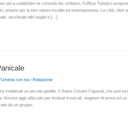
o più a soddisfare la curiosità dei visitatori, l’Ufficio Turistico propon
altri, proprio per la loro natura insolita ed estemporanea. La città, oltre a
ale, racchiude altri luoghi e […]
Panicale
l’Umbria con noi
/
Redazione
ura medievali un piccolo gioello, il Teatro Cesare Caporali, che può es
alia. Ancora oggi utilizzato per festival musicali, stagione di prosa ed un
ficato da un gruppo