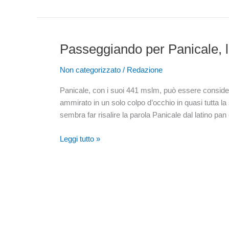
Passeggiando per Panicale, l
Passeggiando
per
Non categorizzato
/
Redazione
Panicale,
la
Panicale, con i suoi 441 mslm, può essere consider
più
ammirato in un solo colpo d’occhio in quasi tutta la
bella
sembra far risalire la parola Panicale dal latino pan c
terrazza
sul
Leggi tutto »
Lago
Trasimeno