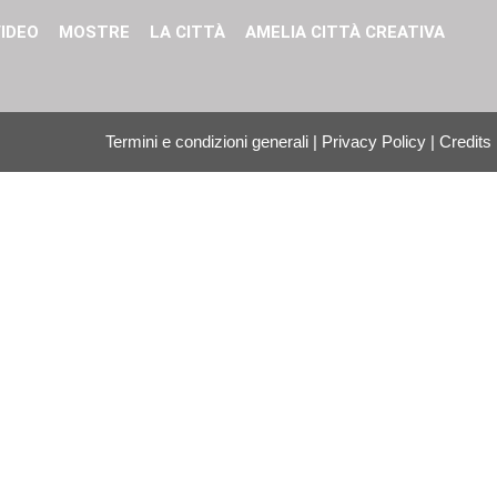
IDEO
MOSTRE
LA CITTÀ
AMELIA CITTÀ CREATIVA
Termini e condizioni generali
|
Privacy Policy
|
Credits