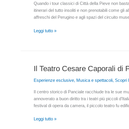
Quando i tour classici di Città della Pieve non bastan
gli
itinerari del tutto insoliti e non prenotabili come gli 
appuntamenti
affreschi del Perugino e agli spazi del circuito muse
per
l’estate
Leggi tutto »
2019
Il Teatro Cesare Caporali di 
Il
Teatro
Esperienze esclusive
,
Musica e spettacoli
,
Scopri 
Cesare
Caporali
Il centro storico di Panciale racchiude tra le sue m
di
annoverato a buon diritto tra i teatri più piccoli d’It
Panicale
festival di opera da camera, il piccolo teatro fu edi
Leggi tutto »