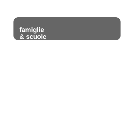
famiglie
& scuole