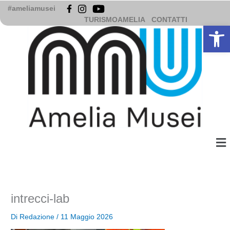
Vai
#ameliamusei
al
TURISMOAMELIA
CONTATTI
Apri la b
contenuto
Me
intrecci-lab
Di
Redazione
/
11 Maggio 2026