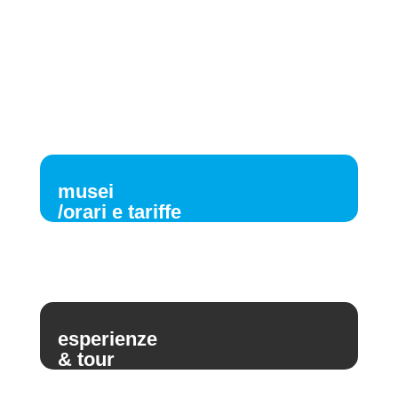
musei
/orari e tariffe
esperienze
& tour