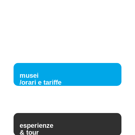
musei
/orari e tariffe
esperienze
& tour