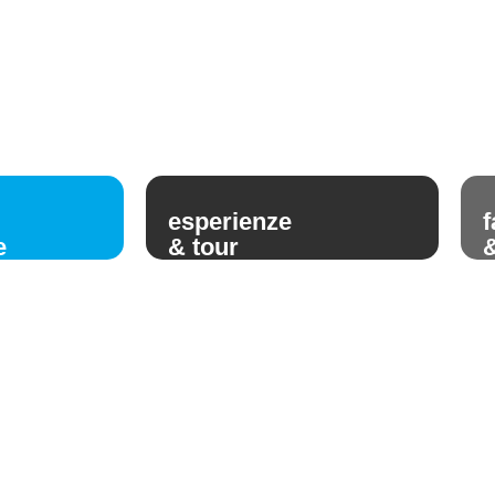
esperienze
f
e
& tour