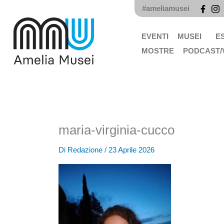
Vai
#ameliamusei
al
contenuto
EVENTI
MUSEI
E
MOSTRE
PODCAST/
maria-virginia-cucco
Di
Redazione
/
23 Aprile 2026