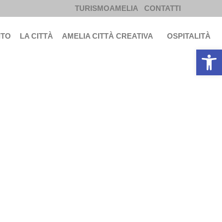
TURISMOAMELIA
CONTATTI
ITO
LA CITTÀ
AMELIA CITTÀ CREATIVA
OSPITALITÀ
Apri la b