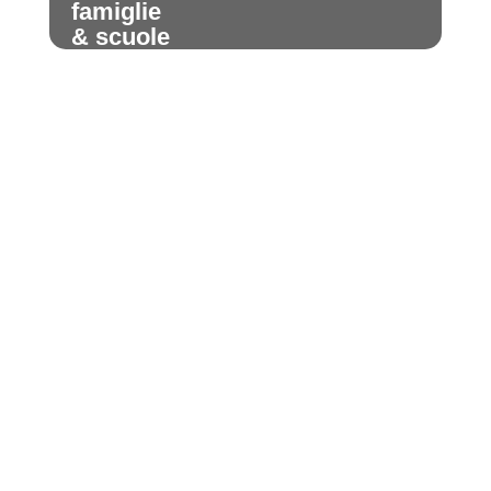
famiglie
& scuole