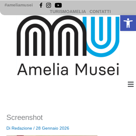
Vai
#ameliamusei
al
TURISMOAMELIA
CONTATTI
Apri la b
contenuto
Me
Screenshot
Di
Redazione
/
28 Gennaio 2026