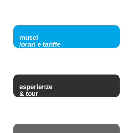
musei
/orari e tariffe
esperienze
& tour