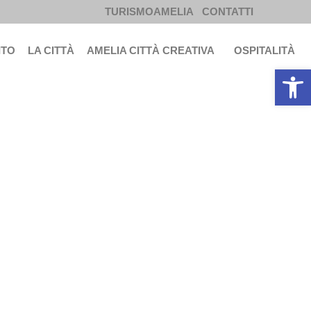
TURISMOAMELIA
CONTATTI
ITO
LA CITTÀ
AMELIA CITTÀ CREATIVA
OSPITALITÀ
Apri la b