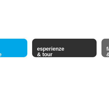
esperienze
f
e
& tour