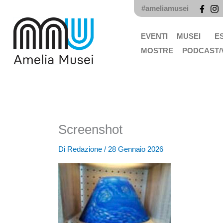
Vai
#ameliamusei
al
contenuto
EVENTI
MUSEI
E
MOSTRE
PODCAST/
Screenshot
Di
Redazione
/
28 Gennaio 2026