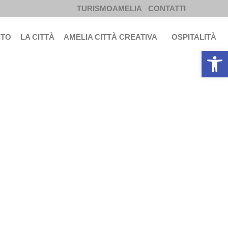
TURISMOAMELIA
CONTATTI
ITO
LA CITTÀ
AMELIA CITTÀ CREATIVA
OSPITALITÀ
Apri la b