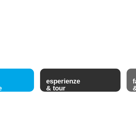
esperienze
f
e
& tour