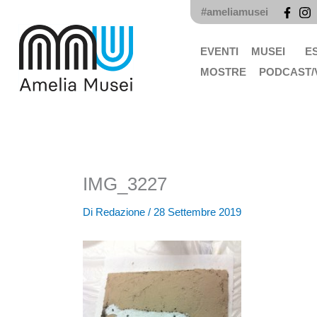
Vai
#ameliamusei
al
contenuto
EVENTI
MUSEI
E
MOSTRE
PODCAST/
IMG_3227
Di
Redazione
/
28 Settembre 2019