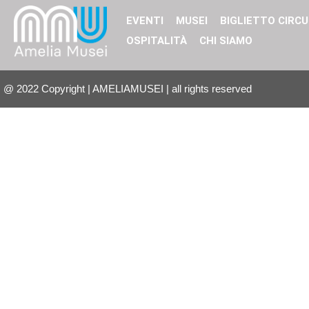
EVENTI
MUSEI
BIGLIETTO CIRCU
OSPITALITÀ
CHI SIAMO
@
2022
Copyright | AMELIAMUSEI | all rights reserved