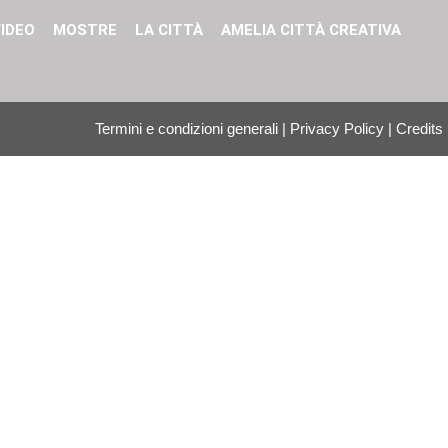
IDEO
MOSTRE
LA CITTÀ
AMELIA CITTÀ CREATIVA
Termini e condizioni generali
|
Privacy Policy
|
Credits