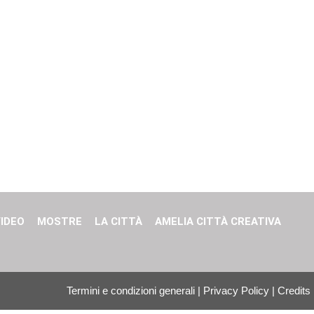
IDEO
MOSTRE
LA CITTÀ
AMELIA CITTÀ CREATIVA
Termini e condizioni generali
|
Privacy Policy
|
Credits