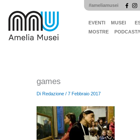
Vai
#ameliamusei
al
contenuto
EVENTI
MUSEI
E
MOSTRE
PODCAST/
games
Di
Redazione
/
7 Febbraio 2017