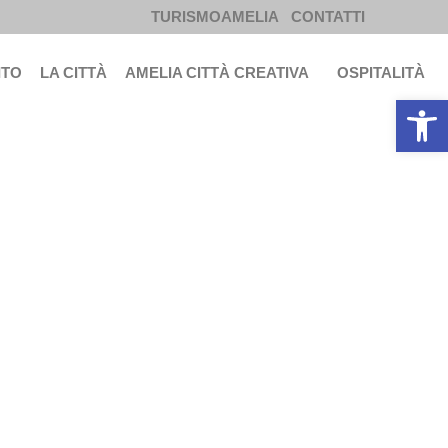
TURISMOAMELIA
CONTATTI
ITO
LA CITTÀ
AMELIA CITTÀ CREATIVA
OSPITALITÀ
Apri la b