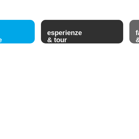
esperienze
f
e
& tour