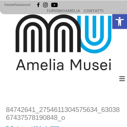
Vai
#ameliamusei
al
TURISMOAMELIA
CONTATTI
Apri la b
contenuto
Me
84742641_2754611304575634_63038
67437578190848_o