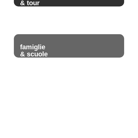
& tour
famiglie
& scuole