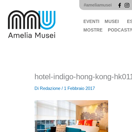
Vai
#ameliamusei
al
contenuto
EVENTI
MUSEI
E
MOSTRE
PODCAST/
hotel-indigo-hong-kong-hk01
Di
Redazione
/
1 Febbraio 2017