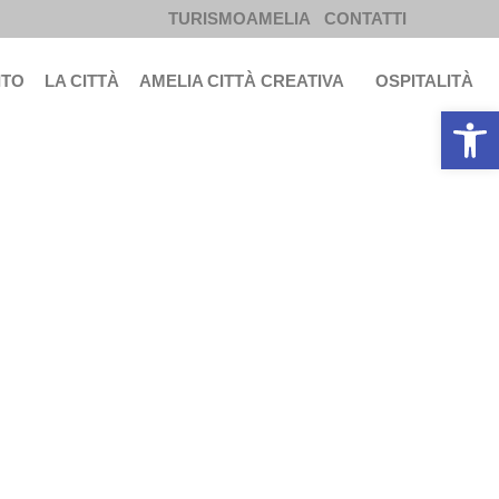
TURISMOAMELIA
CONTATTI
ITO
LA CITTÀ
AMELIA CITTÀ CREATIVA
OSPITALITÀ
Apri la b