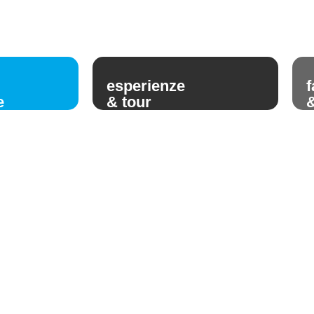
esperienze
f
e
& tour