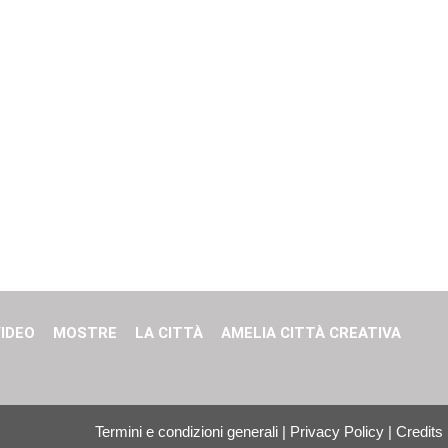
IDEO
MOSTRE
LA CITTÀ
AMELIA CITTÀ CREATIVA
Termini e condizioni generali
|
Privacy Policy
|
Credits