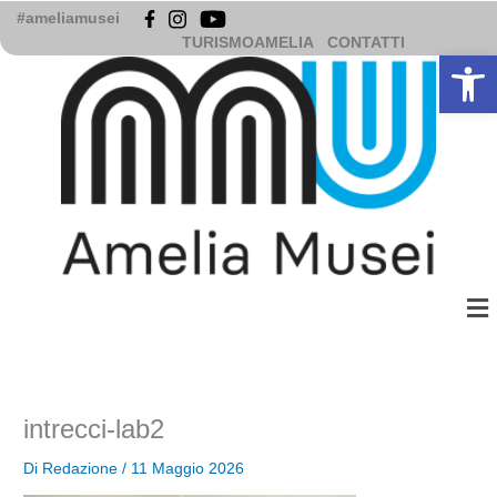
Vai
#ameliamusei
al
TURISMOAMELIA
CONTATTI
Apri la b
contenuto
Me
intrecci-lab2
Di
Redazione
/
11 Maggio 2026