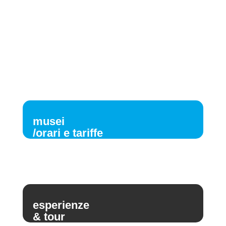
musei
/orari e tariffe
esperienze
& tour