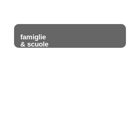
famiglie
& scuole