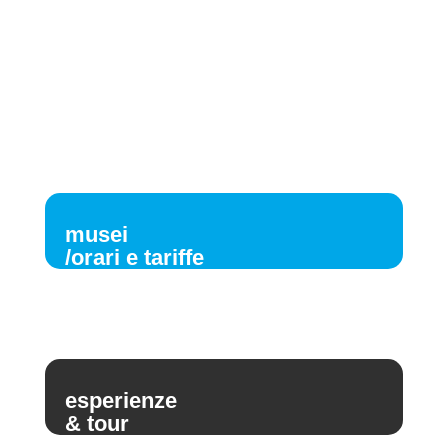
musei
/orari e tariffe
esperienze
& tour