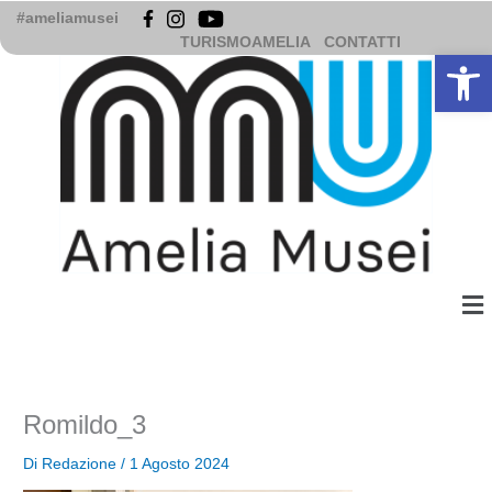
Vai
#ameliamusei
al
TURISMOAMELIA
CONTATTI
Apri la b
contenuto
Me
Romildo_3
Di
Redazione
/
1 Agosto 2024