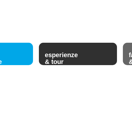
esperienze
f
e
& tour