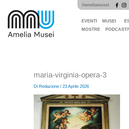
Vai
#ameliamusei
al
contenuto
EVENTI
MUSEI
E
MOSTRE
PODCAST/
maria-virginia-opera-3
Di
Redazione
/
23 Aprile 2026