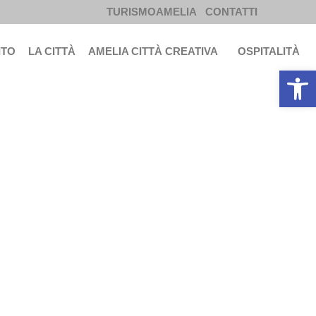
TURISMOAMELIA
CONTATTI
ITO
LA CITTÀ
AMELIA CITTÀ CREATIVA
OSPITALITÀ
Apri la b