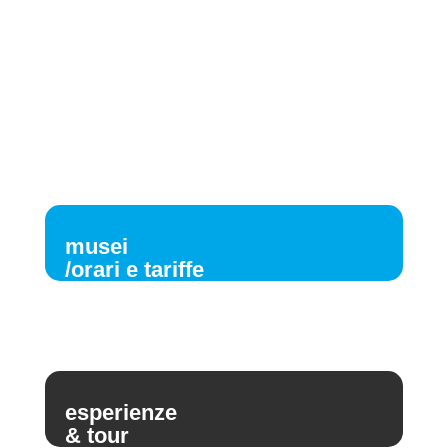
musei
/orari e tariffe
esperienze
& tour