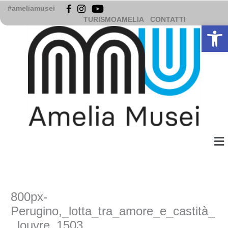
Vai
#ameliamusei
al
TURISMOAMELIA
CONTATTI
Apri la b
contenuto
Me
800px-
Perugino,_lotta_tra_amore_e_castità_
_louvre_1503