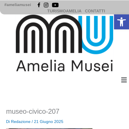
Vai
#ameliamusei
al
TURISMOAMELIA
CONTATTI
Apri la b
contenuto
Me
museo-civico-207
Di
Redazione
/
21 Giugno 2025