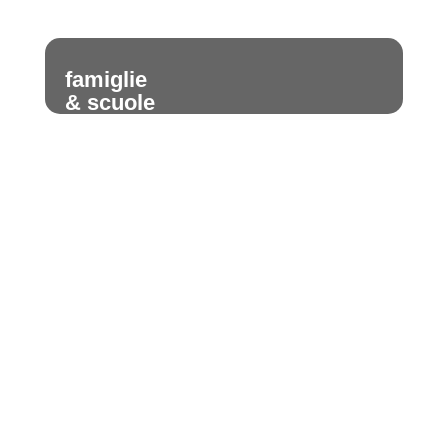
famiglie
& scuole