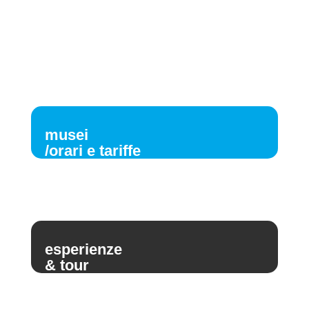
musei
/orari e tariffe
esperienze
& tour