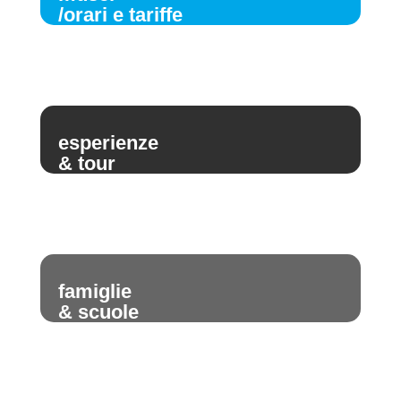
/orari e tariffe
esperienze
& tour
famiglie
& scuole