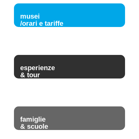
musei
/orari e tariffe
esperienze
& tour
famiglie
& scuole