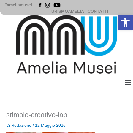
Vai
#ameliamusei
al
TURISMOAMELIA
CONTATTI
Apri la b
contenuto
Me
stimolo-creativo-lab
Di
Redazione
/
12 Maggio 2026