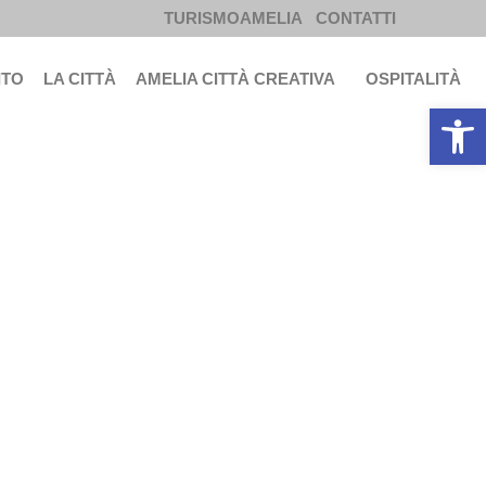
TURISMOAMELIA
CONTATTI
ITO
LA CITTÀ
AMELIA CITTÀ CREATIVA
OSPITALITÀ
Apri la b