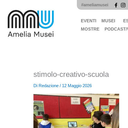
Vai
#ameliamusei
al
contenuto
EVENTI
MUSEI
E
MOSTRE
PODCAST/
stimolo-creativo-scuola
Di
Redazione
/
12 Maggio 2026