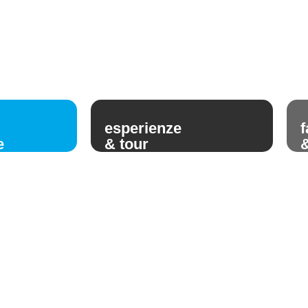
esperienze
f
e
& tour