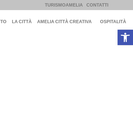
TURISMOAMELIA
CONTATTI
ITO
LA CITTÀ
AMELIA CITTÀ CREATIVA
OSPITALITÀ
Apri la b