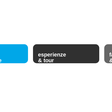
esperienze
f
e
& tour