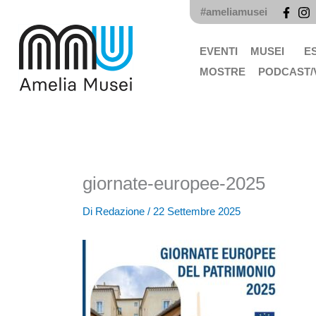
Vai
#ameliamusei
al
contenuto
EVENTI
MUSEI
E
MOSTRE
PODCAST/
giornate-europee-2025
Di
Redazione
/
22 Settembre 2025