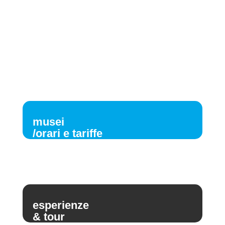
musei
/orari e tariffe
esperienze
& tour