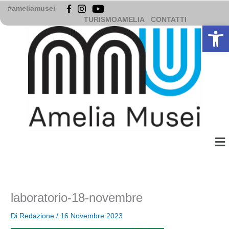
Vai
#ameliamusei
al
TURISMOAMELIA
CONTATTI
Apri la b
contenuto
Me
laboratorio-18-novembre
Di
Redazione
/
16 Novembre 2023