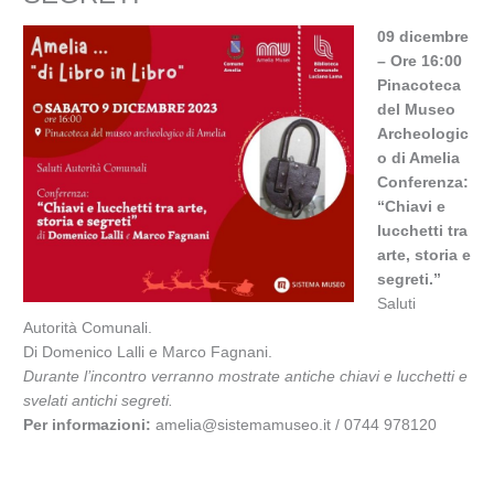
09 dicembre
– Ore 16:00
Pinacoteca
del Museo
Archeologic
o di Amelia
Conferenza:
“Chiavi e
lucchetti tra
arte, storia e
segreti.”
Saluti
Autorità Comunali.
Di Domenico Lalli e Marco Fagnani.
Durante l’incontro verranno mostrate antiche chiavi e lucchetti e
svelati antichi segreti.
Per informazioni:
amelia@sistemamuseo.it / 0744 978120