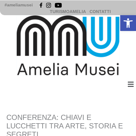
Vai
#ameliamusei
al
TURISMOAMELIA
CONTATTI
Apri la b
contenuto
Me
CONFERENZA: CHIAVI E
LUCCHETTI TRA ARTE, STORIA E
SEGRETI