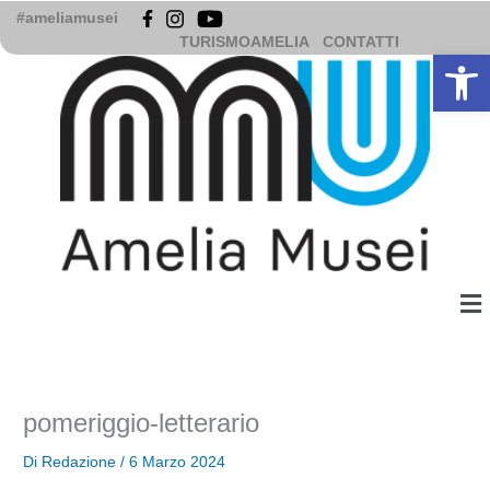
Vai
#ameliamusei
al
TURISMOAMELIA
CONTATTI
Apri la b
contenuto
Me
pomeriggio-letterario
Di
Redazione
/
6 Marzo 2024