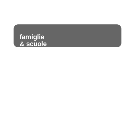
famiglie
& scuole