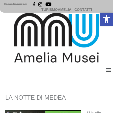
Vai
#ameliamusei
al
TURISMOAMELIA
CONTATTI
Apri la b
contenuto
Me
LA NOTTE DI MEDEA
13 luglio –