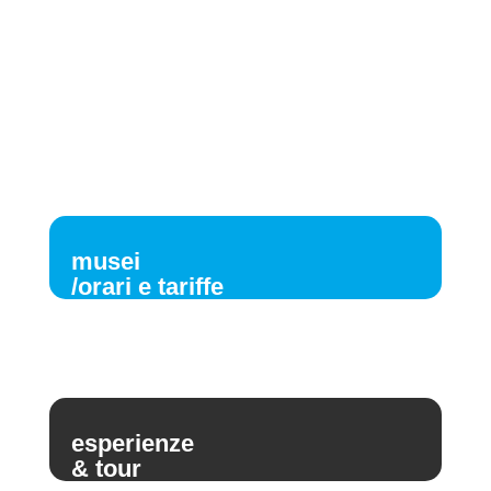
musei
/orari e tariffe
esperienze
& tour