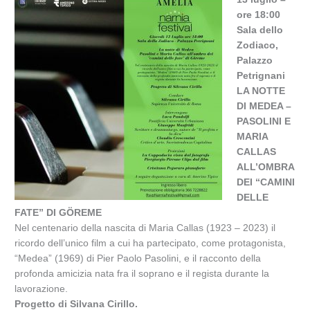
ore 18:00
Sala dello
Zodiaco,
Palazzo
Petrignani
LA NOTTE
DI MEDEA –
PASOLINI E
MARIA
CALLAS
ALL’OMBRA
DEI “CAMINI
DELLE
FATE” DI GÖREME
Nel centenario della nascita di Maria Callas (1923 – 2023) il
ricordo dell’unico film a cui ha partecipato, come protagonista,
“Medea” (1969) di Pier Paolo Pasolini, e il racconto della
profonda amicizia nata fra il soprano e il regista durante la
lavorazione.
Progetto di Silvana Cirillo.