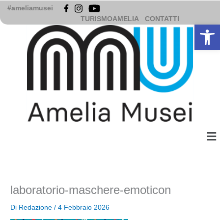
Vai
#ameliamusei
al
TURISMOAMELIA
CONTATTI
Apri la b
contenuto
Me
laboratorio-maschere-emoticon
Di
Redazione
/
4 Febbraio 2026