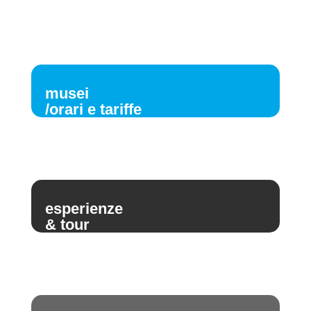
musei
/orari e tariffe
esperienze
& tour