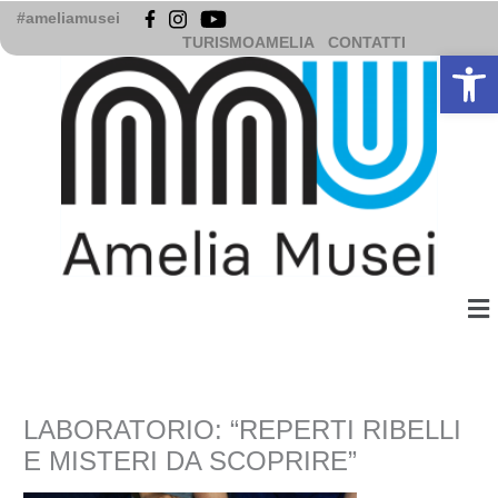
Vai
#ameliamusei
al
TURISMOAMELIA
CONTATTI
Apri la b
contenuto
Me
LABORATORIO: “REPERTI RIBELLI
E MISTERI DA SCOPRIRE”