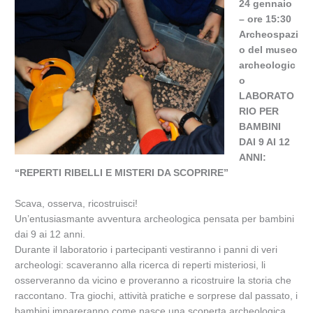
24 gennaio
– ore 15:30
Archeospazi
o del museo
archeologic
o
LABORATO
RIO PER
BAMBINI
DAI 9 AI 12
ANNI:
“REPERTI RIBELLI E MISTERI DA SCOPRIRE”
Scava, osserva, ricostruisci!
Un’entusiasmante avventura archeologica pensata per bambini
dai 9 ai 12 anni.
Durante il laboratorio i partecipanti vestiranno i panni di veri
archeologi: scaveranno alla ricerca di reperti misteriosi, li
osserveranno da vicino e proveranno a ricostruire la storia che
raccontano. Tra giochi, attività pratiche e sorprese dal passato, i
bambini impareranno come nasce una scoperta archeologica,