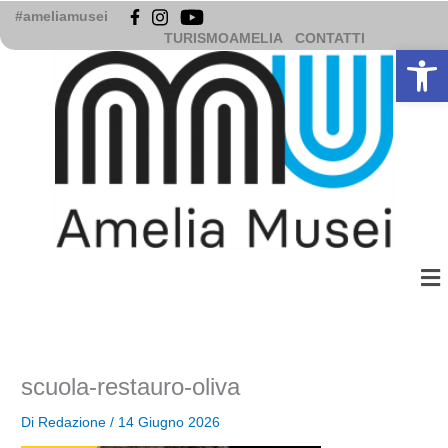
Vai
#ameliamusei
al
TURISMOAMELIA
CONTATTI
Apri la b
contenuto
Me
scuola-restauro-oliva
Di
Redazione
/
14 Giugno 2026