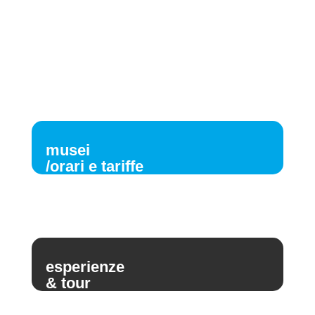
musei
/orari e tariffe
esperienze
& tour