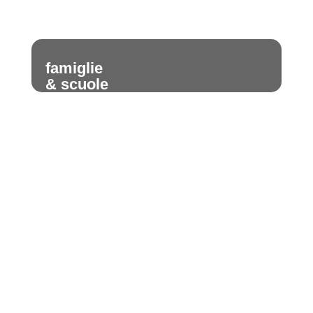
famiglie
& scuole