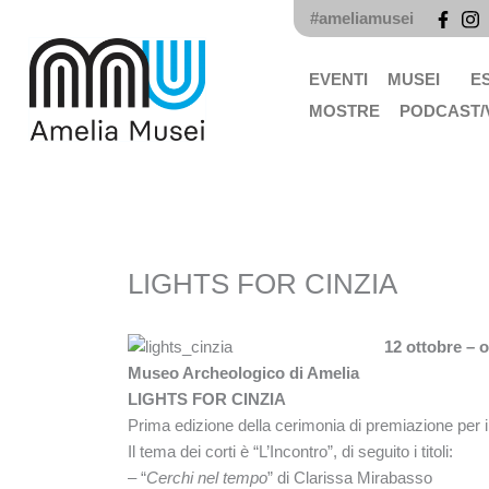
Vai
#ameliamusei
al
contenuto
EVENTI
MUSEI
E
MOSTRE
PODCAST/
LIGHTS FOR CINZIA
12 ottobre – o
Museo Archeologico di Amelia
LIGHTS FOR CINZIA
Prima edizione della cerimonia di premiazione per i
Il tema dei corti è “L’Incontro”, di seguito i titoli:
– “
Cerchi nel tempo
” di Clarissa Mirabasso