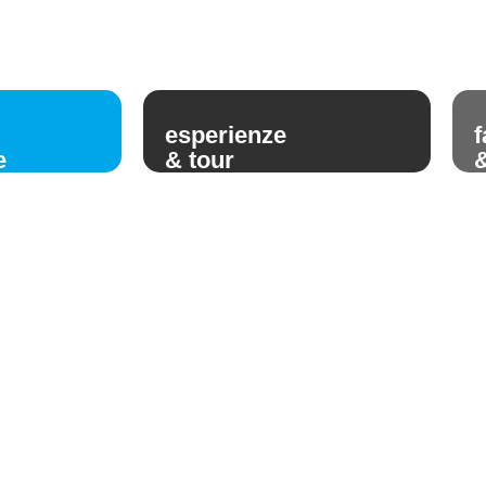
esperienze
f
e
& tour