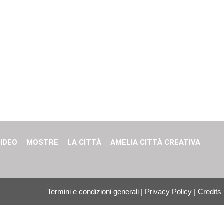
IDEO
MOSTRE
LA CITTÀ
AMELIA CITTÀ CREATIVA
Termini e condizioni generali
|
Privacy Policy
|
Credits