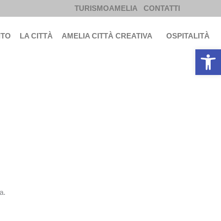
TURISMOAMELIA
CONTATTI
ITO
LA CITTÀ
AMELIA CITTÀ CREATIVA
OSPITALITÀ
Apri la b
a.