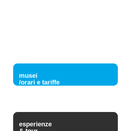
musei
/orari e tariffe
esperienze
& tour