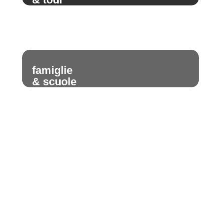
famiglie
& scuole