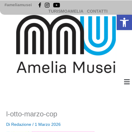
Vai
#ameliamusei
al
TURISMOAMELIA
CONTATTI
Apri la b
contenuto
Me
l-otto-marzo-cop
Di
Redazione
/
1 Marzo 2026