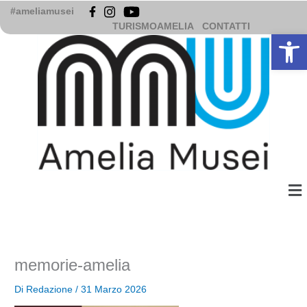
Vai
#ameliamusei
al
TURISMOAMELIA
CONTATTI
Apri la b
contenuto
Me
memorie-amelia
Di
Redazione
/
31 Marzo 2026