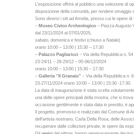
L’esposizione offrirà al pubblico una selezione di o
disposizione della comunità, per rendere omaggio 
Sono diversi i siti ad Amelia, presso cui le opere
–
Museo Civico Archeologico
– Piazza Augusto V
dal 23/11/2024 al 07/01/2025,
sabato, domenica e festivi (chiuso a Natale)
orario 10:00 – 13:00 | 15:30 – 17:30
–
Palazzo Pagliaricci
– Via della Repubblica n. 54
23-24/11 – 28-29/12 – 05-06/12/2024
orario 10:00 – 13:00 | 15:30 – 17:30
–
Galleria “Il Granaio”
– Via della Repubblica n. 
23-27/11/2024 orario 10:00 – 13:00 | 15:30 -17:30.
La data di inaugurazione è stata scelta volutamente n
una delle opere principali della mostra, che si trov
occasione gentilmente è stata data in prestito, è app
Il progetto, promosso e realizzato dal Comune di A
dell’artista nostrano, Carla Della Rosa, delle Associa
recuperare dalle collezioni private, le opere da espo
Gli
amici
del pittore, hanno generosamente deciso di