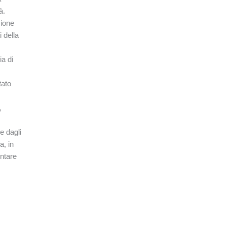
à.
zione
i della
ia di
tato
,
e dagli
a, in
ontare