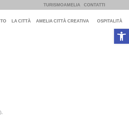
TURISMOAMELIA
CONTATTI
ITO
LA CITTÀ
AMELIA CITTÀ CREATIVA
OSPITALITÀ
Apri la b
),