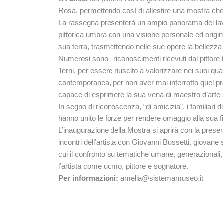
Rosa, permettendo così di allestire una mostra ch
La rassegna presenterà un ampio panorama del lavoro 
pittorica umbra con una visione personale ed original
sua terra, trasmettendo nelle sue opere la bellezza e
Numerosi sono i riconoscimenti ricevuti dal pittore t
Terni, per essere riuscito a valorizzare nei suoi quadr
contemporanea, per non aver mai interrotto quel pro
capace di esprimere la sua vena di maestro d’arte a
In segno di riconoscenza, “di amicizia”, i familiari d
hanno unito le forze per rendere omaggio alla sua fi
L’inaugurazione della Mostra si aprirà con la prese
incontri dell’artista con Giovanni Bussetti, giovane 
cui il confronto su tematiche umane, generazionali, 
l’artista come uomo, pittore e sognatore.
Per informazioni:
amelia@sistemamuseo.it