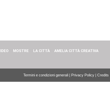
IDEO
MOSTRE
LA CITTÀ
AMELIA CITTÀ CREATIVA
Termini e condizioni generali
|
Privacy Policy
|
Credits