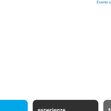
Evento 
esperienze
f