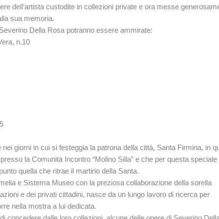
pere dell’artista custodite in collezioni private e ora messe generosam
alla sua memoria.
 di Severino Della Rosa potranno essere ammirate:
era, n.10
65
ei giorni in cui si festeggia la patrona della città, Santa Firmina, in 
a presso la Comunità Incontro “Molino Silla” e che per questa speciale
unto quella che ritrae il martirio della Santa.
melia e Sistema Museo con la preziosa collaborazione della sorella
zioni e dei privati cittadini, nasce da un lungo lavoro di ricerca per
rre nella mostra a lui dedicata.
 concedere dalle loro collezioni, alcune delle opere di Severino Dell