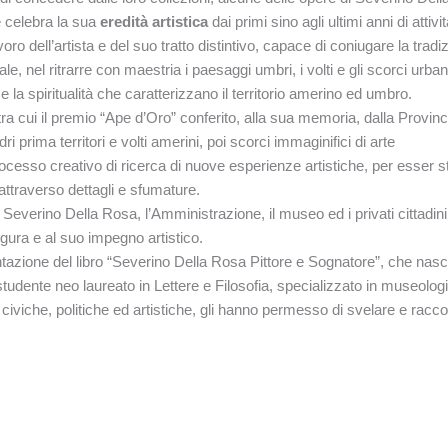
e celebra la sua
eredità artistica
dai primi sino agli ultimi anni di attivit
dell’artista e del suo tratto distintivo, capace di coniugare la tradi
e, nel ritrarre con maestria i paesaggi umbri, i volti e gli scorci urban
 la spiritualità che caratterizzano il territorio amerino ed umbro.
ra cui il premio “Ape d’Oro” conferito, alla sua memoria, dalla Provinc
i prima territori e volti amerini, poi scorci immaginifici di arte
cesso creativo di ricerca di nuove esperienze artistiche, per esser s
ttraverso dettagli e sfumature.
i Severino Della Rosa, l’Amministrazione, il museo ed i privati cittadini
gura e al suo impegno artistico.
ntazione del libro “Severino Della Rosa Pittore e Sognatore”, che nasc
studente neo laureato in Lettere e Filosofia, specializzato in museologi
civiche, politiche ed artistiche, gli hanno permesso di svelare e racc