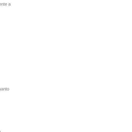
ente a
quanto
a