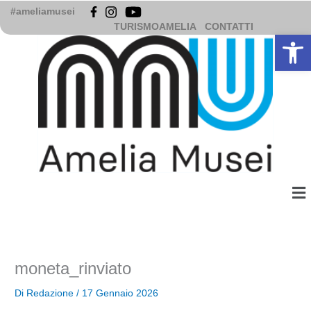
Vai
#ameliamusei
al
TURISMOAMELIA
CONTATTI
Apri la b
contenuto
Me
moneta_rinviato
Di
Redazione
/
17 Gennaio 2026