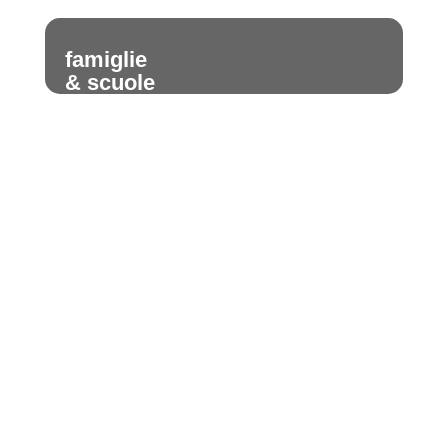
famiglie
& scuole