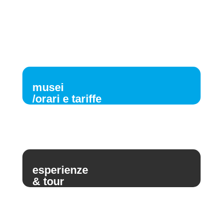
musei
/orari e tariffe
esperienze
& tour