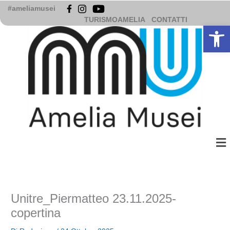
Vai
#ameliamusei
al
TURISMOAMELIA
CONTATTI
Apri la b
contenuto
Me
Unitre_Piermatteo 23.11.2025-
copertina