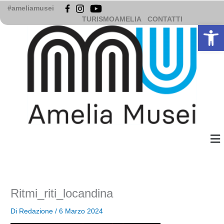
Vai
#ameliamusei
al
TURISMOAMELIA
CONTATTI
Apri la b
contenuto
Me
Ritmi_riti_locandina
Di
Redazione
/
6 Marzo 2024