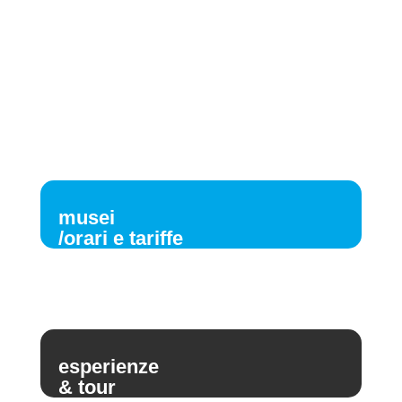
musei
/orari e tariffe
esperienze
& tour