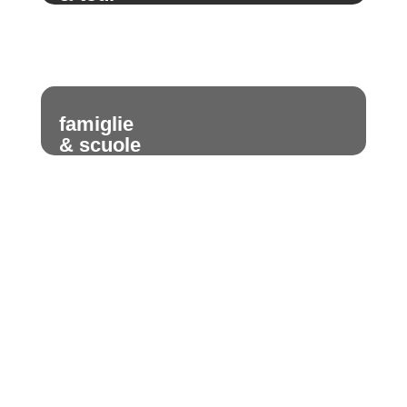
famiglie
& scuole