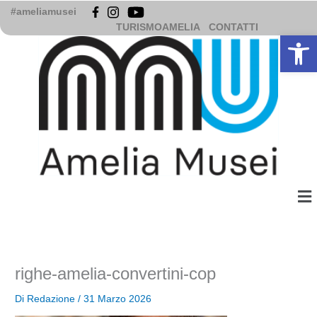
Vai
#ameliamusei
al
TURISMOAMELIA
CONTATTI
Apri la b
contenuto
Me
righe-amelia-convertini-cop
Di
Redazione
/
31 Marzo 2026