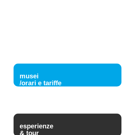
musei
/orari e tariffe
esperienze
& tour