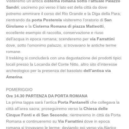
Visiteremo un’antica
cisterna romana sotto l’attuale Palazzo
Sandri
; usciremo poi verso il lato est della città da dove
potremo ammirare il corso del Rio Grande e la Diga della Para;
rientrando da
porta Posterola
visiteremo l’oratorio di
San
Girolamo
e la
Cisterna Romana di piazza Matteotti
,
eccellente esempio di raccolta, conservazione e riuso
dell’acqua in epoca romana; scenderemo per
via Farrattini
dove, sotto l’omonimo palazzo, si trovavano le antiche terme
romane.
Il trekking si concluderà con una degustazione dei prodotti tipici
locali presso la Locanda del Conte Nitto, altro sito d’interesse
archeologico per la presenza del basolato
dell’antica via
Amerina
.
POMERIGGIO
Ore 14.30 PARTENZA DA PORTA ROMANA
La prima tappa sarà l’antica
Porta Pantanelli
che collegava la
città all’area sacra; proseguiremo verso la
Chiesa delle
Cinque Fonti e di San Secondo
; rientreremo in città da Porta
Romana e continueremo su
Via Farrattini
dove in epoca
romana si trovavano le terme; deviando poi verso via Alarico