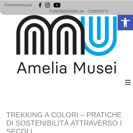
Vai
#ameliamusei
al
TURISMOAMELIA
CONTATTI
Apri la b
contenuto
Me
TREKKING A COLORI – PRATICHE
DI SOSTENIBILITÀ ATTRAVERSO I
SECOLI