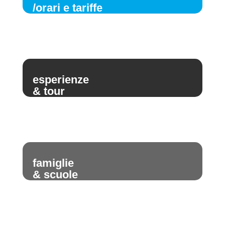
/orari e tariffe
esperienze
& tour
famiglie
& scuole