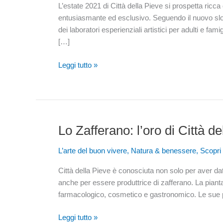
L’estate 2021 di Città della Pieve si prospetta ricc
tua
entusiasmante ed esclusivo. Seguendo il nuovo slogan
prossima
dei laboratori esperienziali artistici per adulti e fam
esperienza
[…]
Leggi tutto »
Lo Zafferano: l’oro di Città de
Lo
Zafferano:
L’arte del buon vivere
,
Natura & benessere
,
Scopri 
l’oro
di
Città della Pieve è conosciuta non solo per aver dato
Città
anche per essere produttrice di zafferano. La pianta, 
della
farmacologico, cosmetico e gastronomico. Le sue pr
Pieve
Leggi tutto »