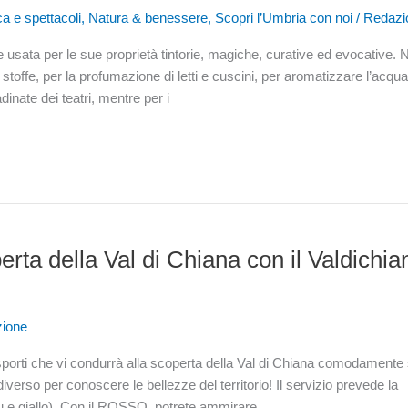
a e spettacoli
,
Natura & benessere
,
Scopri l’Umbria con noi
/
Redazi
usata per le sue proprietà tintorie, magiche, curative ed evocative. 
e stoffe, per la profumazione di letti e cuscini, per aromatizzare l’acqu
dinate dei teatri, mentre per i
erta della Val di Chiana con il Valdichia
ione
asporti che vi condurrà alla scoperta della Val di Chiana comodamente 
verso per conoscere le bellezze del territorio! Il servizio prevede la
, blu e giallo). Con il ROSSO, potrete ammirare