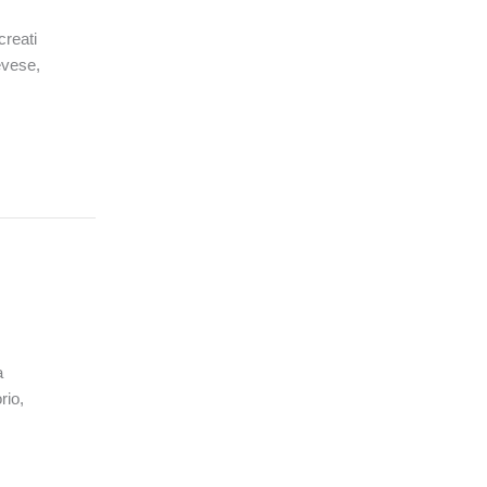
creati
ievese,
a
rio,