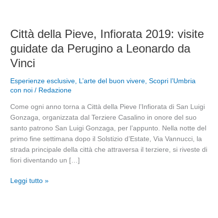
Città
Città della Pieve, Infiorata 2019: visite
della
guidate da Perugino a Leonardo da
Pieve,
Vinci
Infiorata
2019:
Esperienze esclusive
,
L’arte del buon vivere
,
Scopri l’Umbria
visite
con noi
/
Redazione
guidate
da
Come ogni anno torna a Città della Pieve l’Infiorata di San Luigi
Perugino
Gonzaga, organizzata dal Terziere Casalino in onore del suo
a
santo patrono San Luigi Gonzaga, per l’appunto. Nella notte del
Leonardo
primo fine settimana dopo il Solstizio d’Estate, Via Vannucci, la
da
strada principale della città che attraversa il terziere, si riveste di
Vinci
fiori diventando un […]
Leggi tutto »