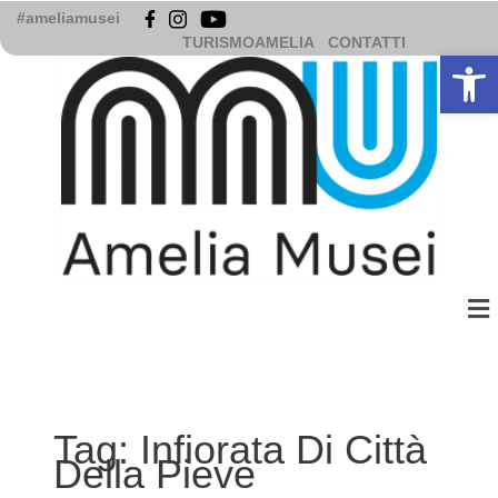
Vai
#ameliamusei
al
TURISMOAMELIA
CONTATTI
Apri la b
contenuto
Me
Tag:
Infiorata Di Città
Della Pieve