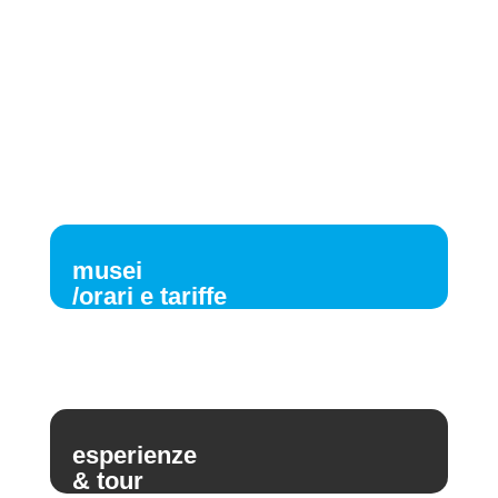
musei
/orari e tariffe
esperienze
& tour