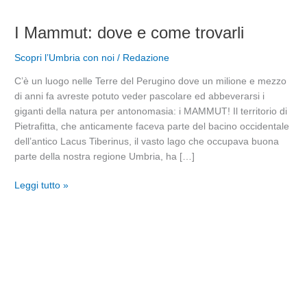
I
I Mammut: dove e come trovarli
Mammut:
Scopri l’Umbria con noi
/
Redazione
dove
e
C’è un luogo nelle Terre del Perugino dove un milione e mezzo
come
di anni fa avreste potuto veder pascolare ed abbeverarsi i
trovarli
giganti della natura per antonomasia: i MAMMUT! Il territorio di
Pietrafitta, che anticamente faceva parte del bacino occidentale
dell’antico Lacus Tiberinus, il vasto lago che occupava buona
parte della nostra regione Umbria, ha […]
Leggi tutto »