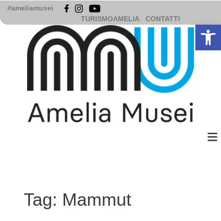
Vai
#ameliamusei
al
TURISMOAMELIA
CONTATTI
Apri la b
contenuto
Me
Tag:
Mammut