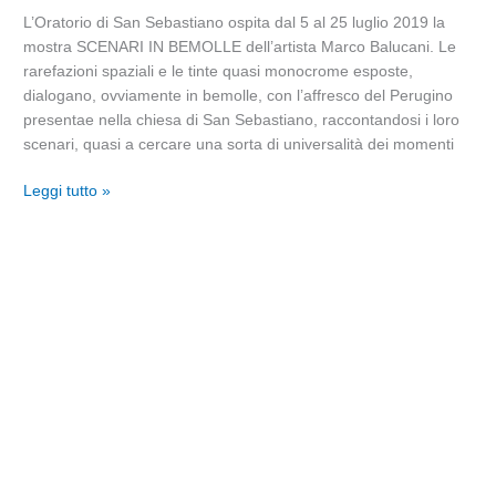
all’Oratorio
L’Oratorio di San Sebastiano ospita dal 5 al 25 luglio 2019 la
di
mostra SCENARI IN BEMOLLE dell’artista Marco Balucani. Le
San
rarefazioni spaziali e le tinte quasi monocrome esposte,
Sebastiano
dialogano, ovviamente in bemolle, con l’affresco del Perugino
presentae nella chiesa di San Sebastiano, raccontandosi i loro
scenari, quasi a cercare una sorta di universalità dei momenti
Leggi tutto »