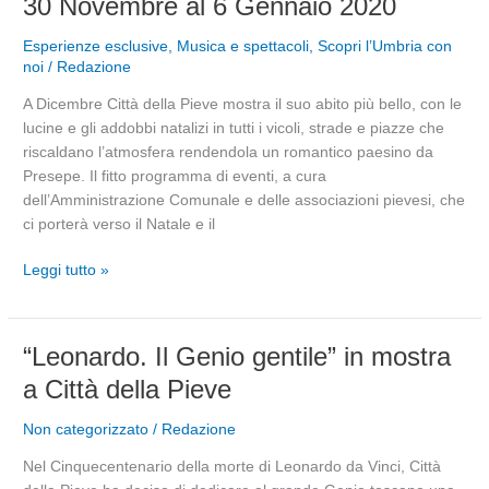
30 Novembre al 6 Gennaio 2020
Pieve
“Città
Esperienze esclusive
,
Musica e spettacoli
,
Scopri l’Umbria con
del
noi
/
Redazione
Natale”
A Dicembre Città della Pieve mostra il suo abito più bello, con le
dal
lucine e gli addobbi natalizi in tutti i vicoli, strade e piazze che
30
riscaldano l’atmosfera rendendola un romantico paesino da
Novembre
Presepe. Il fitto programma di eventi, a cura
al
dell’Amministrazione Comunale e delle associazioni pievesi, che
6
ci porterà verso il Natale e il
Gennaio
2020
Leggi tutto »
“Leonardo.
“Leonardo. Il Genio gentile” in mostra
Il
a Città della Pieve
Genio
gentile”
Non categorizzato
/
Redazione
in
Nel Cinquecentenario della morte di Leonardo da Vinci, Città
mostra