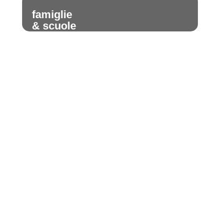
famiglie
& scuole