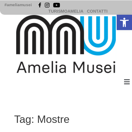
Vai
#ameliamusei
al
TURISMOAMELIA
CONTATTI
Apri la b
contenuto
Me
Tag:
Mostre