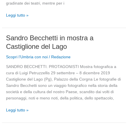
gradinate dei teatri, mentre per i
Leggi tutto »
Sandro
Sandro Becchetti in mostra a
Becchetti
Castiglione del Lago
in
mostra
Scopri l’Umbria con noi
/
Redazione
a
SANDRO BECCHETTI. PROTAGONISTI Mostra fotografica a
Castiglione
cura di Luigi Petruzzellis 29 settembre – 8 dicembre 2019
del
Castiglione del Lago (Pg), Palazzo della Corgna Le fotografie di
Lago
Sandro Becchetti sono un viaggio fotografico nella storia della
società e della cultura del nostro Paese, scandito dai volti di
personaggi, noti e meno noti, della politica, dello spettacolo,
Leggi tutto »