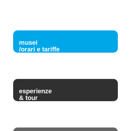
musei
/orari e tariffe
esperienze
& tour