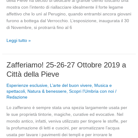
della Pieve ha deciso di dedicare al grande Genio toscano una
a
mostra con l’intento di riallacciare idealmente il forte legame
Città
affettivo che lo unì al Perugino, quando entrambi ancora giovani
della
furono a bottega dal Verrocchio. L’esposizione, inaugurata il 30
Pieve
di Novembre, si protrarrà fino al 6
Leggi tutto »
Zafferiamo!
Zafferiamo! 25-26-27 Ottobre 2019 a
25-
Città della Pieve
26-
27
Esperienze esclusive
,
L’arte del buon vivere
,
Musica e
Ottobre
spettacoli
,
Natura & benessere
,
Scopri l’Umbria con noi
/
Redazione
2019
a
Lo zafferano è sempre stata una spezia largamente usata per
Città
le sue proprietà tintorie, magiche, curative ed evocative. Nel
della
mondo antico, infatti, veniva utilizzato per tingere le stoffe, per
Pieve
la profumazione di letti e cuscini, per aromatizzare l’acqua
usata per lavare i pavimenti dei templi e per irrorare le