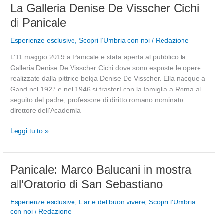
La
La Galleria Denise De Visscher Cichi
Galleria
di Panicale
Denise
De
Esperienze esclusive
,
Scopri l’Umbria con noi
/
Redazione
Visscher
L’11 maggio 2019 a Panicale è stata aperta al pubblico la
Cichi
Galleria Denise De Visscher Cichi dove sono esposte le opere
di
realizzate dalla pittrice belga Denise De Visscher. Ella nacque a
Panicale
Gand nel 1927 e nel 1946 si trasferì con la famiglia a Roma al
seguito del padre, professore di diritto romano nominato
direttore dell’Academia
Leggi tutto »
Panicale:
Panicale: Marco Balucani in mostra
Marco
all’Oratorio di San Sebastiano
Balucani
in
Esperienze esclusive
,
L’arte del buon vivere
,
Scopri l’Umbria
mostra
con noi
/
Redazione