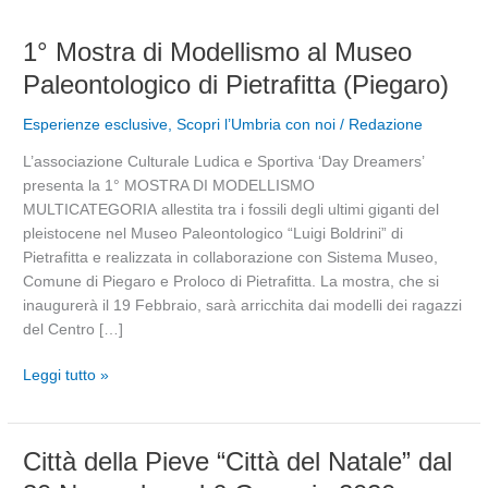
1°
1° Mostra di Modellismo al Museo
Mostra
Paleontologico di Pietrafitta (Piegaro)
di
Modellismo
Esperienze esclusive
,
Scopri l’Umbria con noi
/
Redazione
al
L’associazione Culturale Ludica e Sportiva ‘Day Dreamers’
Museo
presenta la 1° MOSTRA DI MODELLISMO
Paleontologico
MULTICATEGORIA allestita tra i fossili degli ultimi giganti del
di
pleistocene nel Museo Paleontologico “Luigi Boldrini” di
Pietrafitta
Pietrafitta e realizzata in collaborazione con Sistema Museo,
(Piegaro)
Comune di Piegaro e Proloco di Pietrafitta. La mostra, che si
inaugurerà il 19 Febbraio, sarà arricchita dai modelli dei ragazzi
del Centro […]
Leggi tutto »
Città
Città della Pieve “Città del Natale” dal
della