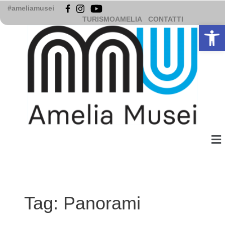
Vai
#ameliamusei
al
TURISMOAMELIA
CONTATTI
Apri la b
contenuto
Me
Tag:
Panorami