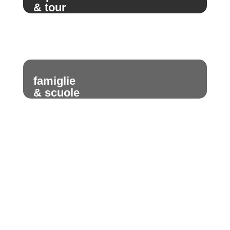
& tour
famiglie
& scuole