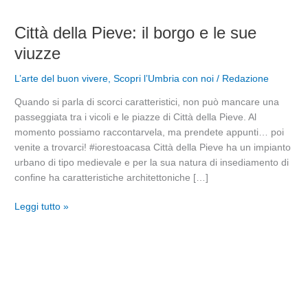
Città
Città della Pieve: il borgo e le sue
della
viuzze
Pieve:
il
L’arte del buon vivere
,
Scopri l’Umbria con noi
/
Redazione
borgo
Quando si parla di scorci caratteristici, non può mancare una
e
passeggiata tra i vicoli e le piazze di Città della Pieve. Al
le
momento possiamo raccontarvela, ma prendete appunti… poi
sue
venite a trovarci! #iorestoacasa Città della Pieve ha un impianto
viuzze
urbano di tipo medievale e per la sua natura di insediamento di
confine ha caratteristiche architettoniche […]
Leggi tutto »