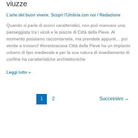
viuzze
Pieve:
il
L’arte del buon vivere
,
Scopri l’Umbria con noi
/
Redazione
borgo
Quando si parla di scorci caratteristici, non può mancare una
e
passeggiata tra i vicoli e le piazze di Città della Pieve. Al
le
momento possiamo raccontarvela, ma prendete appunti… poi
sue
venite a trovarci! #iorestoacasa Città della Pieve ha un impianto
viuzze
urbano di tipo medievale e per la sua natura di insediamento di
confine ha caratteristiche architettoniche
Leggi tutto »
1
2
Successivo
→