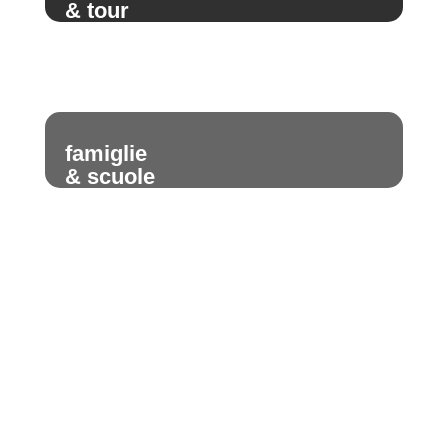
& tour
famiglie
& scuole