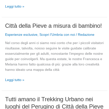
Leggi tutto »
Città
Città della Pieve a misura di bambino!
della
Esperienze esclusive
,
Scopri l’Umbria con noi
/
Redazione
Pieve
a
Nel corso degli anni ci siamo resi conto che per i piccoli visitatori
misura
risultasse, talvolta, noioso seguire le visite guidate calibrate
di
essenzialmente per gli adulti, nonostante l’impegno delle nostre
bambino!
guide per coinvolgerli. Ma questa estate, le nostre Francesca e
Melania hanno fatto qualcosa di più: grazie alla loro creatività
hanno ideato una mappa della città
Leggi tutto »
Tutti
Tutti amano il Trekking Urbano nei
amano
luoghi del Perugino di Città della Pieve
il