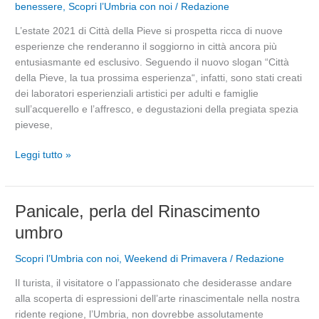
tua
benessere
,
Scopri l’Umbria con noi
/
Redazione
prossima
L’estate 2021 di Città della Pieve si prospetta ricca di nuove
esperienza
esperienze che renderanno il soggiorno in città ancora più
entusiasmante ed esclusivo. Seguendo il nuovo slogan “Città
della Pieve, la tua prossima esperienza“, infatti, sono stati creati
dei laboratori esperienziali artistici per adulti e famiglie
sull’acquerello e l’affresco, e degustazioni della pregiata spezia
pievese,
Leggi tutto »
Panicale,
Panicale, perla del Rinascimento
perla
umbro
del
Rinascimento
Scopri l’Umbria con noi
,
Weekend di Primavera
/
Redazione
umbro
Il turista, il visitatore o l’appassionato che desiderasse andare
alla scoperta di espressioni dell’arte rinascimentale nella nostra
ridente regione, l’Umbria, non dovrebbe assolutamente