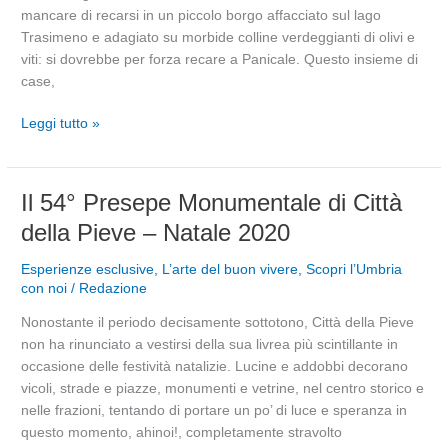
mancare di recarsi in un piccolo borgo affacciato sul lago
Trasimeno e adagiato su morbide colline verdeggianti di olivi e
viti: si dovrebbe per forza recare a Panicale. Questo insieme di
case,
Leggi tutto »
Il
Il 54° Presepe Monumentale di Città
54°
della Pieve – Natale 2020
Presepe
Monumentale
Esperienze esclusive
,
L’arte del buon vivere
,
Scopri l’Umbria
di
con noi
/
Redazione
Città
Nonostante il periodo decisamente sottotono, Città della Pieve
della
non ha rinunciato a vestirsi della sua livrea più scintillante in
Pieve
occasione delle festività natalizie. Lucine e addobbi decorano
–
vicoli, strade e piazze, monumenti e vetrine, nel centro storico e
Natale
nelle frazioni, tentando di portare un po’ di luce e speranza in
2020
questo momento, ahinoi!, completamente stravolto