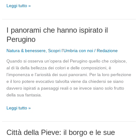
Leggi tutto »
I
I panorami che hanno ispirato il
panorami
Perugino
che
hanno
Natura & benessere
,
Scopri l’Umbria con noi
/
Redazione
ispirato
Quando si osserva un’opera del Perugino quello che colpisce,
il
al di là della bellezza dei colori e delle composizioni, è
Perugino
l’imponenza e l’ariosità dei suoi panorami. Per la loro perfezione
e il loro potere evocativo talvolta viene da chiedersi se siano
davvero ispirati a paesaggi reali o se invece siano solo frutto
della sua fantasia.
Leggi tutto »
Città
Città della Pieve: il borgo e le sue
della