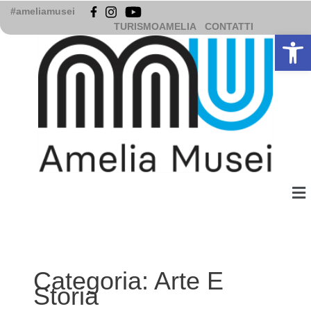
Vai
#ameliamusei
al
TURISMOAMELIA
CONTATTI
Apri la b
contenuto
Me
Categoria:
Arte E
Storia