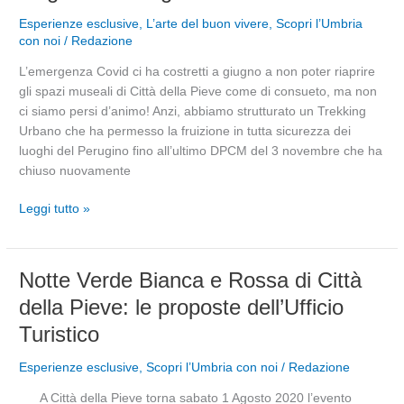
Trekking
Esperienze esclusive
,
L’arte del buon vivere
,
Scopri l’Umbria
Urbano
con noi
/
Redazione
nei
L’emergenza Covid ci ha costretti a giugno a non poter riaprire
luoghi
gli spazi museali di Città della Pieve come di consueto, ma non
del
ci siamo persi d’animo! Anzi, abbiamo strutturato un Trekking
Perugino
Urbano che ha permesso la fruizione in tutta sicurezza dei
di
luoghi del Perugino fino all’ultimo DPCM del 3 novembre che ha
Città
chiuso nuovamente
della
Pieve
Leggi tutto »
Notte
Notte Verde Bianca e Rossa di Città
Verde
della Pieve: le proposte dell’Ufficio
Bianca
Turistico
e
Rossa
Esperienze esclusive
,
Scopri l’Umbria con noi
/
Redazione
di
Città
A Città della Pieve torna sabato 1 Agosto 2020 l’evento