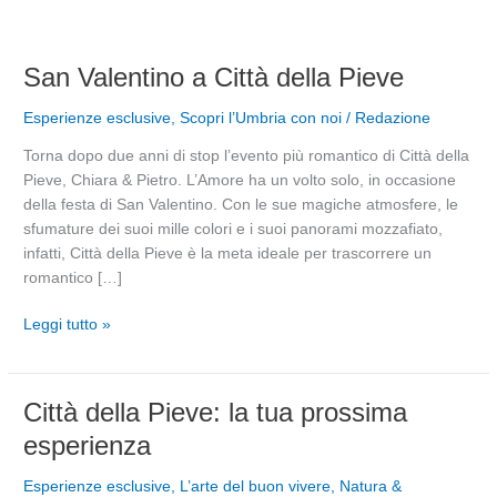
San
San Valentino a Città della Pieve
Valentino
Esperienze esclusive
,
Scopri l’Umbria con noi
/
Redazione
a
Città
Torna dopo due anni di stop l’evento più romantico di Città della
della
Pieve, Chiara & Pietro. L’Amore ha un volto solo, in occasione
Pieve
della festa di San Valentino. Con le sue magiche atmosfere, le
sfumature dei suoi mille colori e i suoi panorami mozzafiato,
infatti, Città della Pieve è la meta ideale per trascorrere un
romantico […]
Leggi tutto »
Città
Città della Pieve: la tua prossima
della
esperienza
Pieve:
la
Esperienze esclusive
,
L’arte del buon vivere
,
Natura &