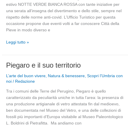
della
estivo NOTTE VERDE BIANCA ROSSA con tante iniziative per
Pieve:
una serata all’insegna del divertimento e dello stile, sempre nel
le
rispetto delle norme anti-covid. L’Ufficio Turistico per questa
proposte
occasione propone due eventi volti a far conoscere Città della
dell’Ufficio
Pieve in modo diverso e
Turistico
Leggi tutto »
Piegaro
Piegaro e il suo territorio
e
L’arte del buon vivere
,
Natura & benessere
,
Scopri l’Umbria con
il
noi
/
Redazione
suo
territorio
Tra i comuni delle Terre del Perugino, Piegaro è quello
caratterizzato da peculiarità uniche in tutta l’area: la presenza di
una produzione artigianale di vetro attestata fin dal medioevo,
ben documentata nel Museo del Vetro, e una delle collezioni di
fossili più importanti d’Europa visitabile al Museo Paleontologico
L. Boldrini di Pietrafitta. Ma andiamo con