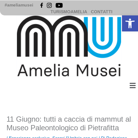
Vai
#ameliamusei
al
TURISMOAMELIA
CONTATTI
Apri la b
contenuto
Me
11 Giugno: tutti a caccia di mammut al
Museo Paleontologico di Pietrafitta