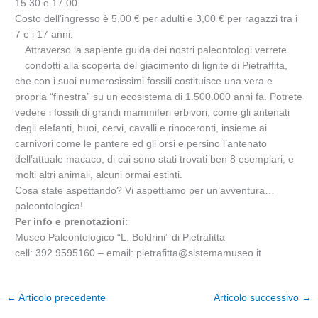
15.30 e 17.00.
Costo dell’ingresso è 5,00 € per adulti e 3,00 € per ragazzi tra i
7 e i 17 anni.
Attraverso la sapiente guida dei nostri paleontologi verrete
condotti alla scoperta del giacimento di lignite di Pietraffita,
che con i suoi numerosissimi fossili costituisce una vera e
propria “finestra” su un ecosistema di 1.500.000 anni fa. Potrete
vedere i fossili di grandi mammiferi erbivori, come gli antenati
degli elefanti, buoi, cervi, cavalli e rinoceronti, insieme ai
carnivori come le pantere ed gli orsi e persino l’antenato
dell’attuale macaco, di cui sono stati trovati ben 8 esemplari, e
molti altri animali, alcuni ormai estinti.
Cosa state aspettando? Vi aspettiamo per un’avventura…
paleontologica!
Per info e prenotazioni
:
Museo Paleontologico “L. Boldrini” di Pietrafitta
cell: 392 9595160 – email: pietrafitta@sistemamuseo.it
←
Articolo precedente
Articolo successivo
→