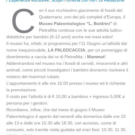
/
Esperienze esclusive
,
Scopri l’Umbria con noi
/ Di
Redazione
C
on il suo ricchissimo giacimento di fossili del
Quaternario, uno dei più completi d’Europa, il
Museo Paleontologico
“L. Boldrini”
di
Pietrafitta continua con le sue attività ludico-
didattiche per bambini (6-12 anni) anche nei mesi estivi!
Il museo ha, infatti, in programma per l’11 Giugno un’attività dal
nome inequivocabile,
LA
PALEOCACCIA
, per un pomeriggio di
divertimento a caccia dei re di Pietrafitta: i
Mammut
!
Addentrandosi nel museo tra i fossili di cervidi, rinoceronti e altri
animali, come piccoli investigatori i bambini dovranno risolvere il
mistero del mammut rubato.
L’appuntamento è alle ore 16.00 presso i museo ed è richiesta
la prenotazione.
Il costo per l’attività è di € 10,00 a bambino + ingresso 5,00€ a
persona per i genitori.
Ricordiamo, infine, che dal mese di giugno il Museo
Paleontologico è aperto dal venerdì alla domenica dalle ore 10
alle 13 e dalle ore 15.30 alle 18.30, con accesso, come di
consueto, solo tramite visita guidata ad orari fissi: 10.30, 11.30,