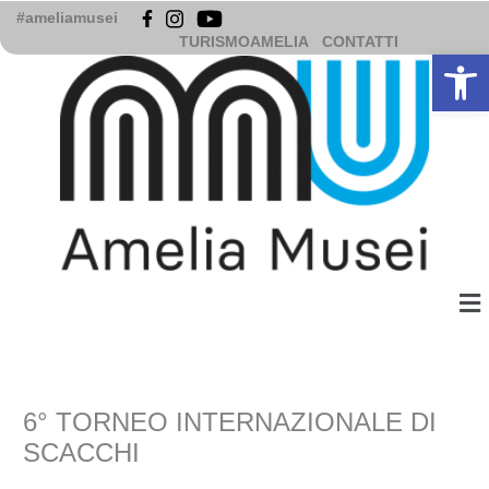
Vai
#ameliamusei
al
TURISMOAMELIA
CONTATTI
Apri la b
contenuto
Me
6° TORNEO INTERNAZIONALE DI
SCACCHI