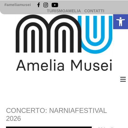
Vai
#ameliamusei
al
TURISMOAMELIA
CONTATTI
Apri la b
contenuto
Me
CONCERTO: NARNIAFESTIVAL
2026