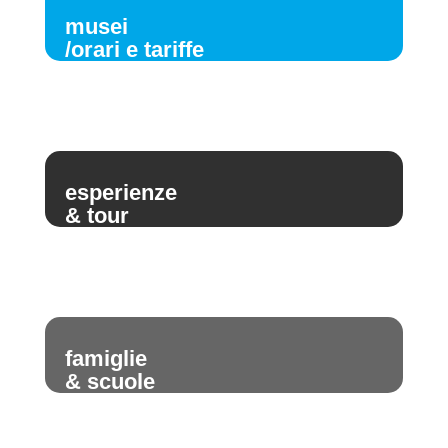
musei
/orari e tariffe
esperienze
& tour
famiglie
& scuole