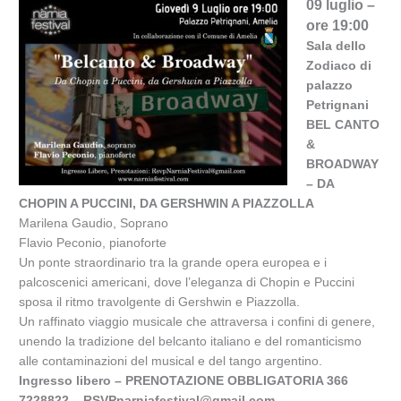
09 luglio –
ore 19:00
Sala dello
Zodiaco di
palazzo
Petrignani
BEL CANTO
&
BROADWAY
– DA
CHOPIN A PUCCINI, DA GERSHWIN A PIAZZOLLA
Marilena Gaudio, Soprano
Flavio Peconio, pianoforte
Un ponte straordinario tra la grande opera europea e i
palcoscenici americani, dove l’eleganza di Chopin e Puccini
sposa il ritmo travolgente di Gershwin e Piazzolla.
Un raffinato viaggio musicale che attraversa i confini di genere,
unendo la tradizione del belcanto italiano e del romanticismo
alle contaminazioni del musical e del tango argentino.
Ingresso libero – PRENOTAZIONE OBBLIGATORIA 366
7228822 – RSVPnarniafestival@gmail.com