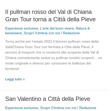
Il
Il pullman rosso del Val di Chiana
pullman
Gran Tour torna a Città della Pieve
rosso
del
Esperienze esclusive
,
L’arte del buon vivere
,
Natura &
Val
benessere
,
Scopri l’Umbria con noi
/
Redazione
di
Torna anche per l’estate 2022 il famoso pullman rosso della
Chiana
ValdiChiana Gran Tour con fermata a Città della Pieve, il
Gran
servizio di trasporti che vi condurrà alla scoperta della Val di
Tour
Chiana comodamente seduti su pullman turistici scoperti… un
torna
modo originale e diverso per conoscere le bellezze del
a
territorio!
Città
della
Leggi tutto »
Pieve
San
San Valentino a Città della Pieve
Valentino
Esperienze esclusive
,
Scopri l’Umbria con noi
/
Redazione
a