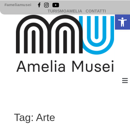
Vai
#ameliamusei
al
TURISMOAMELIA
CONTATTI
Apri la b
contenuto
Me
Tag:
Arte