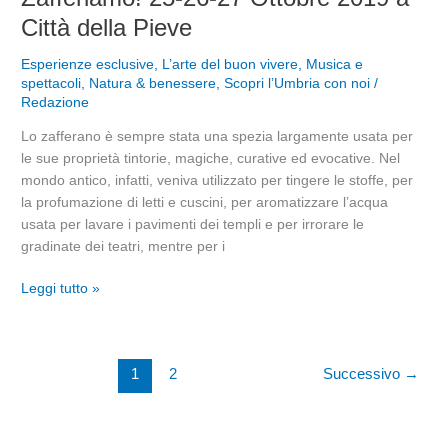
25-
Città della Pieve
26-
27
Esperienze esclusive
,
L’arte del buon vivere
,
Musica e
Ottobre
spettacoli
,
Natura & benessere
,
Scopri l’Umbria con noi
/
Redazione
2019
a
Lo zafferano è sempre stata una spezia largamente usata per
Città
le sue proprietà tintorie, magiche, curative ed evocative. Nel
della
mondo antico, infatti, veniva utilizzato per tingere le stoffe, per
Pieve
la profumazione di letti e cuscini, per aromatizzare l’acqua
usata per lavare i pavimenti dei templi e per irrorare le
gradinate dei teatri, mentre per i
Leggi tutto »
1
2
Successivo
→