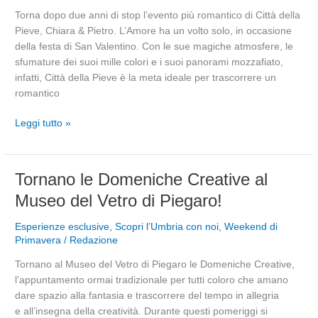
Città
Torna dopo due anni di stop l’evento più romantico di Città della
della
Pieve, Chiara & Pietro. L’Amore ha un volto solo, in occasione
Pieve
della festa di San Valentino. Con le sue magiche atmosfere, le
sfumature dei suoi mille colori e i suoi panorami mozzafiato,
infatti, Città della Pieve è la meta ideale per trascorrere un
romantico
Leggi tutto »
Tornano
Tornano le Domeniche Creative al
le
Museo del Vetro di Piegaro!
Domeniche
Creative
Esperienze esclusive
,
Scopri l’Umbria con noi
,
Weekend di
al
Primavera
/
Redazione
Museo
Tornano al Museo del Vetro di Piegaro le Domeniche Creative,
del
l’appuntamento ormai tradizionale per tutti coloro che amano
Vetro
dare spazio alla fantasia e trascorrere del tempo in allegria
di
e all’insegna della creatività. Durante questi pomeriggi si
Piegaro!