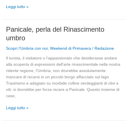
Leggi tutto »
Panicale,
Panicale, perla del Rinascimento
perla
umbro
del
Rinascimento
Scopri l’Umbria con noi
,
Weekend di Primavera
/
Redazione
umbro
Il turista, il visitatore o l’appassionato che desiderasse andare
alla scoperta di espressioni dell’arte rinascimentale nella nostra
ridente regione, l’Umbria, non dovrebbe assolutamente
mancare di recarsi in un piccolo borgo affacciato sul lago
Trasimeno e adagiato su morbide colline verdeggianti di olivi e
viti: si dovrebbe per forza recare a Panicale. Questo insieme di
case,
Leggi tutto »