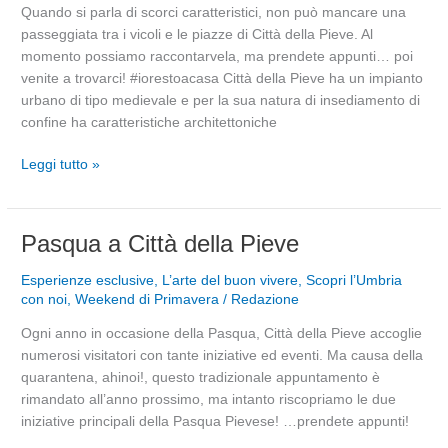
Quando si parla di scorci caratteristici, non può mancare una
e
passeggiata tra i vicoli e le piazze di Città della Pieve. Al
le
momento possiamo raccontarvela, ma prendete appunti… poi
sue
venite a trovarci! #iorestoacasa Città della Pieve ha un impianto
viuzze
urbano di tipo medievale e per la sua natura di insediamento di
confine ha caratteristiche architettoniche
Leggi tutto »
Pasqua
Pasqua a Città della Pieve
a
Esperienze esclusive
,
L’arte del buon vivere
,
Scopri l’Umbria
Città
con noi
,
Weekend di Primavera
/
Redazione
della
Pieve
Ogni anno in occasione della Pasqua, Città della Pieve accoglie
numerosi visitatori con tante iniziative ed eventi. Ma causa della
quarantena, ahinoi!, questo tradizionale appuntamento è
rimandato all’anno prossimo, ma intanto riscopriamo le due
iniziative principali della Pasqua Pievese! …prendete appunti!