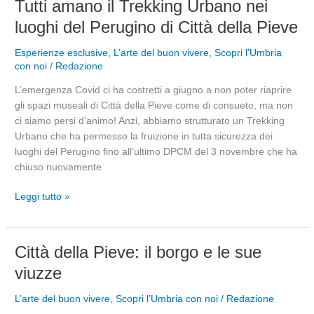
Tutti
Tutti amano il Trekking Urbano nei
amano
luoghi del Perugino di Città della Pieve
il
Trekking
Esperienze esclusive
,
L’arte del buon vivere
,
Scopri l’Umbria
Urbano
con noi
/
Redazione
nei
L’emergenza Covid ci ha costretti a giugno a non poter riaprire
luoghi
gli spazi museali di Città della Pieve come di consueto, ma non
del
ci siamo persi d’animo! Anzi, abbiamo strutturato un Trekking
Perugino
Urbano che ha permesso la fruizione in tutta sicurezza dei
di
luoghi del Perugino fino all’ultimo DPCM del 3 novembre che ha
Città
chiuso nuovamente
della
Pieve
Leggi tutto »
Città
Città della Pieve: il borgo e le sue
della
viuzze
Pieve:
il
L’arte del buon vivere
,
Scopri l’Umbria con noi
/
Redazione
borgo