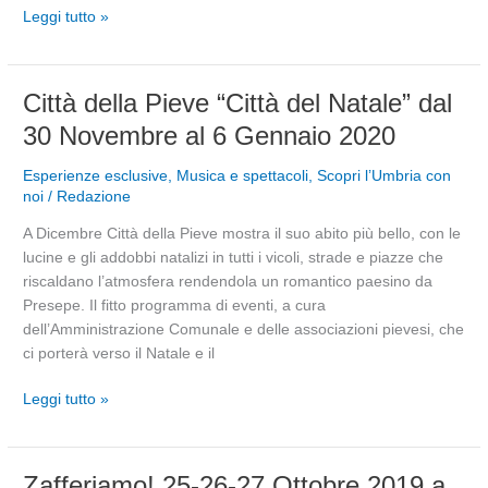
Leggi tutto »
Città
Città della Pieve “Città del Natale” dal
della
30 Novembre al 6 Gennaio 2020
Pieve
“Città
Esperienze esclusive
,
Musica e spettacoli
,
Scopri l’Umbria con
del
noi
/
Redazione
Natale”
A Dicembre Città della Pieve mostra il suo abito più bello, con le
dal
lucine e gli addobbi natalizi in tutti i vicoli, strade e piazze che
30
riscaldano l’atmosfera rendendola un romantico paesino da
Novembre
Presepe. Il fitto programma di eventi, a cura
al
dell’Amministrazione Comunale e delle associazioni pievesi, che
6
ci porterà verso il Natale e il
Gennaio
2020
Leggi tutto »
Zafferiamo!
Zafferiamo! 25-26-27 Ottobre 2019 a