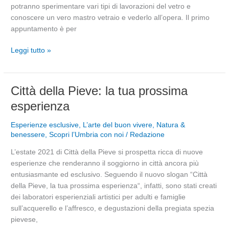
potranno sperimentare vari tipi di lavorazioni del vetro e
conoscere un vero mastro vetraio e vederlo all’opera. Il primo
appuntamento è per
Leggi tutto »
Città
Città della Pieve: la tua prossima
della
esperienza
Pieve:
la
Esperienze esclusive
,
L’arte del buon vivere
,
Natura &
tua
benessere
,
Scopri l’Umbria con noi
/
Redazione
prossima
L’estate 2021 di Città della Pieve si prospetta ricca di nuove
esperienza
esperienze che renderanno il soggiorno in città ancora più
entusiasmante ed esclusivo. Seguendo il nuovo slogan “Città
della Pieve, la tua prossima esperienza“, infatti, sono stati creati
dei laboratori esperienziali artistici per adulti e famiglie
sull’acquerello e l’affresco, e degustazioni della pregiata spezia
pievese,