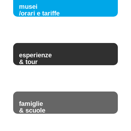
musei
/orari e tariffe
esperienze
& tour
famiglie
& scuole