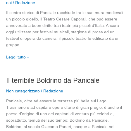
noi
/
Redazione
Caporali
di
Il centro storico di Panciale racchiude tra le sue mura medievali
Panicale
un piccolo gioello, il Teatro Cesare Caporali, che può essere
annoverato a buon diritto tra i teatri più piccoli d’Italia. Ancora
oggi utilizzato per festival musicali, stagione di prosa ed un
festival di opera da camera, il piccolo teatro fu edificato da un
gruppo
Leggi tutto »
Il
Il terribile Boldrino da Panicale
terribile
Non categorizzato
/
Redazione
Boldrino
da
Panicale, oltre ad essere la terrazza più bella sul Lago
Panicale
Trasimeno e ad ospitare opere d’arte di gran pregio, è anche il
paese d’origine di uno dei capitani di ventura più celebri e,
soprattutto, temuti del suo tempo: Boldrino da Panicale.
Boldrino, al secolo Giacomo Paneri, nacque a Panicale nel