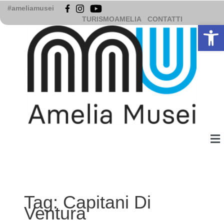
Vai
#ameliamusei
al
TURISMOAMELIA
CONTATTI
Apri la b
contenuto
Me
Tag:
Capitani Di
Ventura