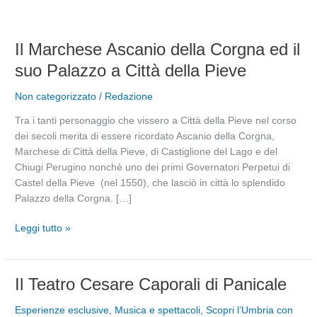
Il
Il Marchese Ascanio della Corgna ed il
Marchese
suo Palazzo a Città della Pieve
Ascanio
della
Non categorizzato
/
Redazione
Corgna
Tra i tanti personaggio che vissero a Città della Pieve nel corso
ed
dei secoli merita di essere ricordato Ascanio della Corgna,
il
Marchese di Città della Pieve, di Castiglione del Lago e del
suo
Chiugi Perugino nonchè uno dei primi Governatori Perpetui di
Palazzo
Castel della Pieve (nel 1550), che lasciò in città lo splendido
a
Palazzo della Corgna. […]
Città
della
Leggi tutto »
Pieve
Il
Il Teatro Cesare Caporali di Panicale
Teatro
Esperienze esclusive
,
Musica e spettacoli
,
Scopri l’Umbria con
Cesare