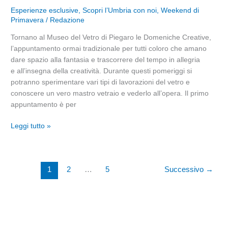
Creative
Esperienze esclusive
,
Scopri l’Umbria con noi
,
Weekend di
al
Primavera
/
Redazione
Museo
Tornano al Museo del Vetro di Piegaro le Domeniche Creative,
del
l’appuntamento ormai tradizionale per tutti coloro che amano
Vetro
dare spazio alla fantasia e trascorrere del tempo in allegria
di
e all’insegna della creatività. Durante questi pomeriggi si
Piegaro!
potranno sperimentare vari tipi di lavorazioni del vetro e
conoscere un vero mastro vetraio e vederlo all’opera. Il primo
appuntamento è per
Leggi tutto »
1
2
…
5
Successivo
→