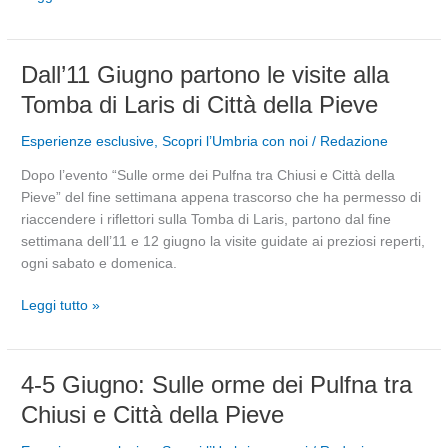
Pieve
Dall’11
Dall’11 Giugno partono le visite alla
Giugno
Tomba di Laris di Città della Pieve
partono
le
Esperienze esclusive
,
Scopri l’Umbria con noi
/
Redazione
visite
Dopo l’evento “Sulle orme dei Pulfna tra Chiusi e Città della
alla
Pieve” del fine settimana appena trascorso che ha permesso di
Tomba
riaccendere i riflettori sulla Tomba di Laris, partono dal fine
di
settimana dell’11 e 12 giugno la visite guidate ai preziosi reperti,
Laris
ogni sabato e domenica.
di
Città
Leggi tutto »
della
Pieve
4-
4-5 Giugno: Sulle orme dei Pulfna tra
5
Chiusi e Città della Pieve
Giugno:
Sulle