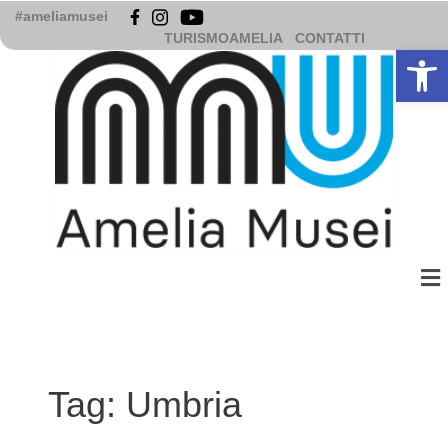
Vai
#ameliamusei
al
TURISMOAMELIA
CONTATTI
Apri la b
contenuto
Me
Tag:
Umbria