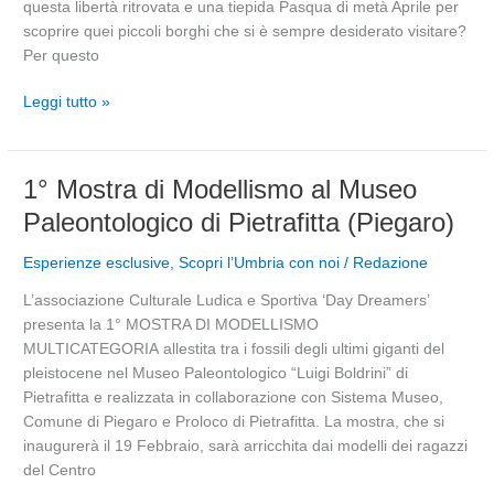
questa libertà ritrovata e una tiepida Pasqua di metà Aprile per
scoprire quei piccoli borghi che si è sempre desiderato visitare?
Per questo
Leggi tutto »
1°
1° Mostra di Modellismo al Museo
Mostra
Paleontologico di Pietrafitta (Piegaro)
di
Modellismo
Esperienze esclusive
,
Scopri l’Umbria con noi
/
Redazione
al
L’associazione Culturale Ludica e Sportiva ‘Day Dreamers’
Museo
presenta la 1° MOSTRA DI MODELLISMO
Paleontologico
MULTICATEGORIA allestita tra i fossili degli ultimi giganti del
di
pleistocene nel Museo Paleontologico “Luigi Boldrini” di
Pietrafitta
Pietrafitta e realizzata in collaborazione con Sistema Museo,
(Piegaro)
Comune di Piegaro e Proloco di Pietrafitta. La mostra, che si
inaugurerà il 19 Febbraio, sarà arricchita dai modelli dei ragazzi
del Centro