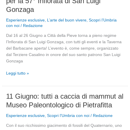
per la 57° Infiorata di San Luigi
e
Gonzaga
laboratori
didattici
Esperienze esclusive
,
L’arte del buon vivere
,
Scopri l’Umbria
per
con noi
/
Redazione
la
57°
Dal 16 al 26 Giugno a Città della Pieve torna a pieno regime
Infiorata
l’Infiorata di San Luigi Gonzaga, con tutti gli eventi e la Taverna
di
del Barbacane aperta! L’evento è, come sempre, organizzato
San
dal Terziere Casalino in onore del suo santo patrono San Luigi
Luigi
Gonzaga
Gonzaga
Leggi tutto »
11
11 Giugno: tutti a caccia di mammut al
Giugno:
Museo Paleontologico di Pietrafitta
tutti
a
Esperienze esclusive
,
Scopri l’Umbria con noi
/
Redazione
caccia
Con il suo ricchissimo giacimento di fossili del Quaternario, uno
di