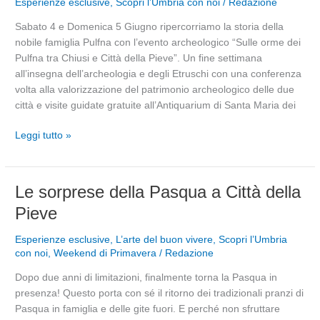
Esperienze esclusive
,
Scopri l’Umbria con noi
/
Redazione
orme
Sabato 4 e Domenica 5 Giugno ripercorriamo la storia della
dei
nobile famiglia Pulfna con l’evento archeologico “Sulle orme dei
Pulfna
Pulfna tra Chiusi e Città della Pieve”. Un fine settimana
tra
all’insegna dell’archeologia e degli Etruschi con una conferenza
Chiusi
volta alla valorizzazione del patrimonio archeologico delle due
e
città e visite guidate gratuite all’Antiquarium di Santa Maria dei
Città
della
Leggi tutto »
Pieve
Le
Le sorprese della Pasqua a Città della
sorprese
Pieve
della
Pasqua
Esperienze esclusive
,
L’arte del buon vivere
,
Scopri l’Umbria
a
con noi
,
Weekend di Primavera
/
Redazione
Città
Dopo due anni di limitazioni, finalmente torna la Pasqua in
della
presenza! Questo porta con sé il ritorno dei tradizionali pranzi di
Pieve
Pasqua in famiglia e delle gite fuori. E perché non sfruttare