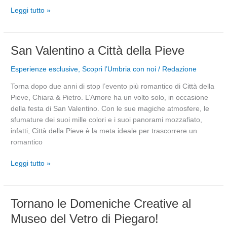
Leggi tutto »
San
San Valentino a Città della Pieve
Valentino
Esperienze esclusive
,
Scopri l’Umbria con noi
/
Redazione
a
Città
Torna dopo due anni di stop l’evento più romantico di Città della
della
Pieve, Chiara & Pietro. L’Amore ha un volto solo, in occasione
Pieve
della festa di San Valentino. Con le sue magiche atmosfere, le
sfumature dei suoi mille colori e i suoi panorami mozzafiato,
infatti, Città della Pieve è la meta ideale per trascorrere un
romantico
Leggi tutto »
Tornano
Tornano le Domeniche Creative al
le
Museo del Vetro di Piegaro!
Domeniche