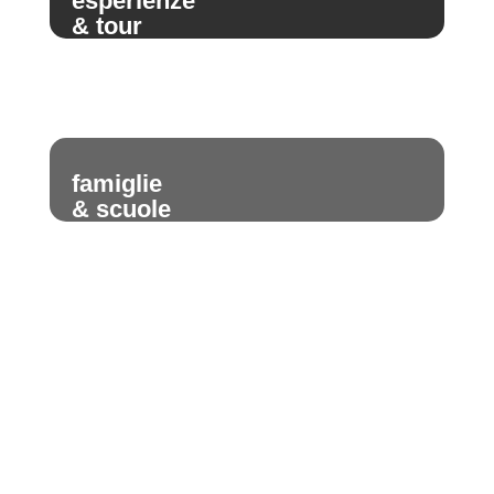
esperienze
& tour
famiglie
& scuole