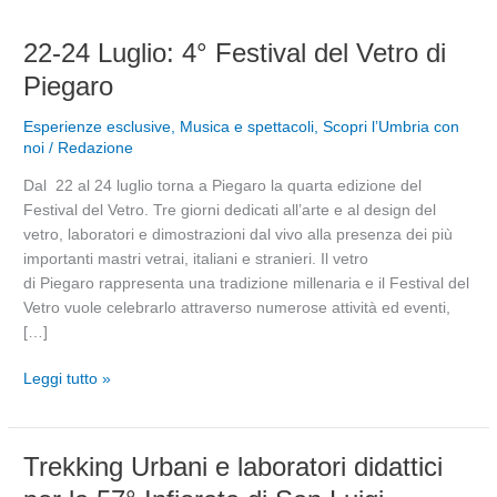
22-
22-24 Luglio: 4° Festival del Vetro di
24
Piegaro
Luglio:
4°
Esperienze esclusive
,
Musica e spettacoli
,
Scopri l’Umbria con
Festival
noi
/
Redazione
del
Dal 22 al 24 luglio torna a Piegaro la quarta edizione del
Vetro
Festival del Vetro. Tre giorni dedicati all’arte e al design del
di
vetro, laboratori e dimostrazioni dal vivo alla presenza dei più
Piegaro
importanti mastri vetrai, italiani e stranieri. Il vetro
di Piegaro rappresenta una tradizione millenaria e il Festival del
Vetro vuole celebrarlo attraverso numerose attività ed eventi,
[…]
Leggi tutto »
Trekking
Trekking Urbani e laboratori didattici
Urbani