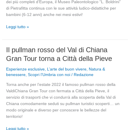
dei più completi d’Europa, il Museo Paleontologico “L. Boldrini”
mammut
di Pietrafitta continua con le sue attività ludico-didattiche per
al
bambini (6-12 anni) anche nei mesi estivi!
Museo
Paleontologico
Leggi tutto »
di
Pietrafitta
Il
Il pullman rosso del Val di Chiana
pullman
Gran Tour torna a Città della Pieve
rosso
del
Esperienze esclusive
,
L’arte del buon vivere
,
Natura &
Val
benessere
,
Scopri l’Umbria con noi
/
Redazione
di
Torna anche per l’estate 2022 il famoso pullman rosso della
Chiana
ValdiChiana Gran Tour con fermata a Città della Pieve, il
Gran
servizio di trasporti che vi condurrà alla scoperta della Val di
Tour
Chiana comodamente seduti su pullman turistici scoperti… un
torna
modo originale e diverso per conoscere le bellezze del
a
territorio!
Città
della
Leggi tutto »